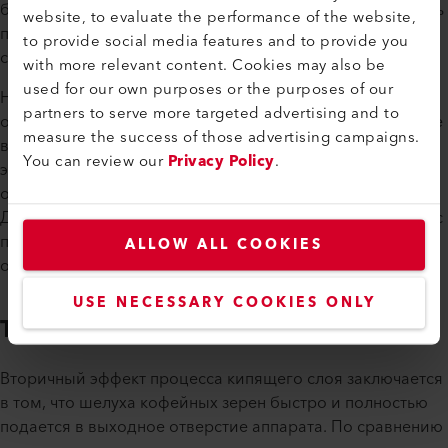
бобов», — поясняет Дэн. Это позволяет ему адаптировать
website, to evaluate the performance of the website,
процесс обжарки к сортам зерен со всего мира и к
to provide social media features and to provide you
соответствующему процессу приготовления.
with more relevant content. Cookies may also be
used for our own purposes or the purposes of our
Например, фильтрованный кофе требует более мягкой
partners to serve more targeted advertising and to
обжарки, чтобы сохранить фруктовые ароматы, которые
measure the success of those advertising campaigns.
выделяются при добавлении горячей воды. Любители
You can review our
Privacy Policy
.
эспрессо, напротив, предпочитают более интенсивную
обжарку, при которой сахар в зернах карамелизуется.
Дэн управляет всем этим в режиме реального времени с
помощью терминала, расположенного рядом с
ALLOW ALL COOKIES
обжарочным аппаратом.
USE NECESSARY COOKIES ONLY
Точная настройка параметров
Вторичный эффект процесса кипящего слоя заключается
в том, что шелуха кофейных зерен быстро и полностью
подается в выходное отверстие аппарата. По сравнению