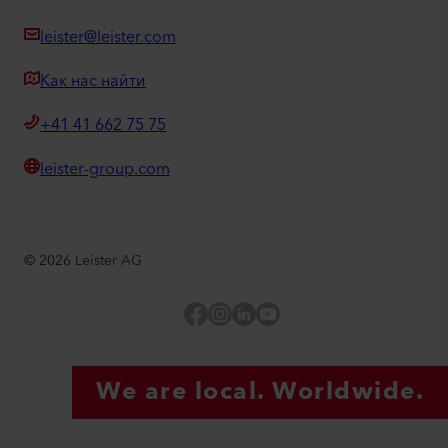
leister@leister.com
Как нас найти
+41 41 662 75 75
leister-group.com
©
2026
Leister AG
Facebook
Instagram
LinkedIn
YouTube
We are local. Worldwide.