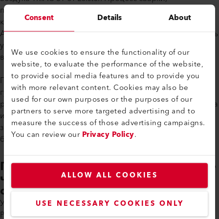
продемонстрированный в видеоролике, созданном
Consent
Details
About
компанией Ecomarine Co., Ltd. (дочерней компанией
Asian Marine Services PCL), подчеркивает приверженность
устойчивому развитию и инновациям. Посмотрите
We use cookies to ensure the functionality of our
видео здесь.
website, to evaluate the performance of the website,
to provide social media features and to provide you
Первая лодка была официально передана BMA
with more relevant content. Cookies may also be
губернатором Бангкока, который выразил планы по
used for our own purposes or the purposes of our
расширению этой системы на другие каналы города. Эта
partners to serve more targeted advertising and to
инициатива не только решает насущную проблему
measure the success of those advertising campaigns.
загрязнения воды, но и устанавливает прецедент для
You can review our
Privacy Policy
.
будущих усилий по защите окружающей среды.
Положительное влияние: Более
чистые водные пути и
ALLOW ALL COOKIES
общественные выгоды
Успешное сотрудничество между BMA, Precious Shipping
USE NECESSARY COOKIES ONLY
PCL, Asian Marine Services PCL и Ecomarine Co., Ltd.,