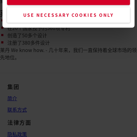
量、用户友好性和创新的基准。
莱丹专利和设计的数字
USE NECESSARY COOKIES ONLY
有140多项发明申请了专利或实用新型保护
在20个国家授予约560项专利
创造了50多个设计
注册了380多件设计
莱丹 We know how. - 几十年来，我们一直保持着全球市场的领
先地位。
集团
简介
联系方式
法律方面
隐私政策