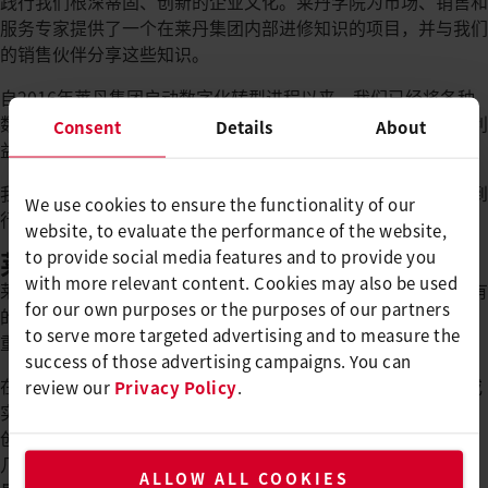
践行我们根深蒂固、创新的企业文化。莱丹学院为市场、销售和
服务专家提供了一个在莱丹集团内部进修知识的项目，并与我们
的销售伙伴分享这些知识。
自2016年莱丹集团启动数字化转型进程以来，我们已经将各种
数字化技术应用于我们的产品和服务，从而为客户提供更大的利
Consent
Details
About
益。
我们通过全球流程管理，确保在国内企业中符合莱丹标准，达到
We use cookies to ensure the functionality of our
行业最高的质量领先标准。
website, to evaluate the performance of the website,
to provide social media features and to provide you
莱丹的专利和设计
with more relevant content. Cookies may also be used
莱丹的工程师与产品经理和产品设计师紧密合作，不断开发现有
for our own purposes or the purposes of our partners
的莱丹和Axetris产品系列。
to serve more targeted advertising and to measure the
重点是来自不同行业部门的全球客户的需求。
success of those advertising campaigns. You can
在几十年的研究和开发经验中，大约有140项发明产生了专利或
review our
Privacy Policy
.
实用新型。已经有560多项国家化专利被授予。
创作了50多件设计，结果有380多件设计被注册。
几十年来，Leister一直在全球范围内制定标准，并被视为质
ALLOW ALL COOKIES