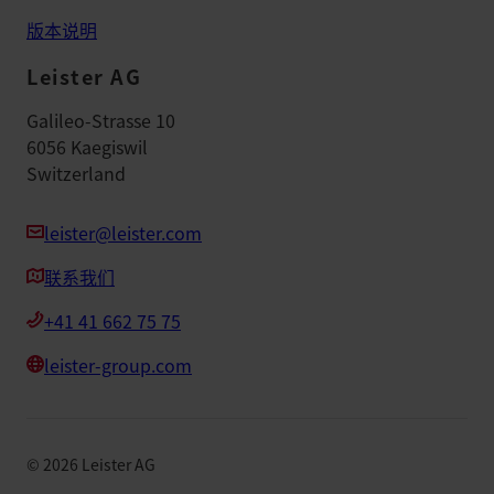
版本说明
Leister AG
Galileo-Strasse 10
6056 Kaegiswil
Switzerland
leister@leister.com
联系我们
+41 41 662 75 75
leister-group.com
©
2026
Leister AG