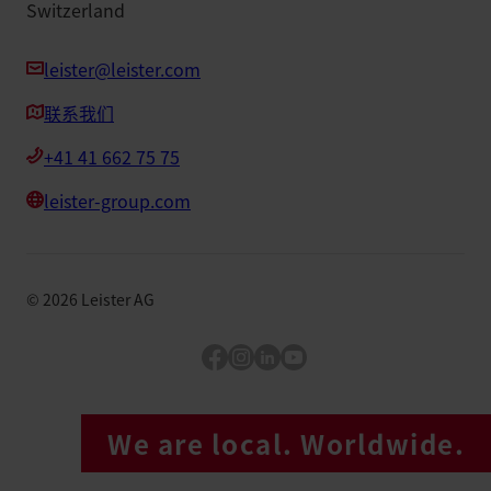
Switzerland
leister@leister.com
联系我们
+41 41 662 75 75
leister-group.com
©
2026
Leister AG
Facebook
Instagram
LinkedIn
YouTube
We are local. Worldwide.