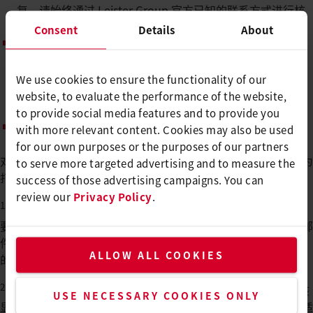
复。请始终通过 Leister Group 官方已知的联系方式进行核
实。
Consent
Details
About
检查收到邮件的发件人地址。Leister Group 正确的回邮地
址如下：xxxx.xxxxxx@
leister.com
、
xxxx.xxxxxx@
Leister.in
、xxxx.xxxxxx@
Leister.jp
、
We use cookies to ensure the functionality of our
xxxx.xxxxxx@
Leister.it
、xxxx.xxxxxx@
Leister.nl
、
website, to evaluate the performance of the website,
xxxx.xxxxxx@
Leister.be
、xxxx.xxxxxx@
Leister.cn
to provide social media features and to provide you
请在您的防火墙、代理服务器和邮件网关中屏蔽域名 us-
with more relevant content. Cookies may also be used
Leister.com。
for our own purposes or the purposes of our partners
对于由此造成的任何不便，我们深表歉意，并希望这些信息能为
to serve more targeted advertising and to measure the
打击网络犯罪作出一点贡献。
success of those advertising campaigns. You can
review our
Privacy Policy
.
1
CEO 欺诈是一种诈骗手法，攻击者冒充 CEO、经理或高管，
要求收件人例如将款项转账到某个指定账户。当攻击者以电子邮
件作为沟通方式时，CEO 欺诈属于商业电子邮件入侵（BEC）
ALLOW ALL COOKIES
的一种形式。
2
注意：无法仅凭发件人一栏可靠地验证电子邮件地址，因为该
USE NECESSARY COOKIES ONLY
显示信息可能被伪造（地址欺骗）。应将鼠标悬停进行检查（适