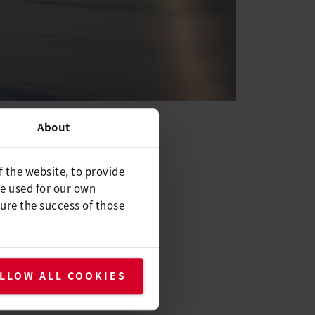
About
业界好评。这款由
f the website, to provide
be used for our own
ure the success of those
个成功的秋季，这款产品在全新
LLOW ALL COOKIES
 自动焊接机都是兼顾轻松操作与高
功能以及喷嘴自动向内旋转，也