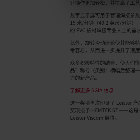
让操作更加轻松，并提高了工
数字显示屏可用于管理焊接参数，
15 米/分钟（49.2 英尺/分
的 PVC 板材焊接专业人士的需
此外，旋转滑动压轮使其能够特
常容易，从而进一步提升了速
众多积极特性的结合，使人们很容易
品”称号（类别：横幅后整理—
力的新产品。
了解更多 SGIA 信息
这一奖项再次印证了 Leiste
奖项授予 HEMTEK ST——
Leister Viscom 展位。