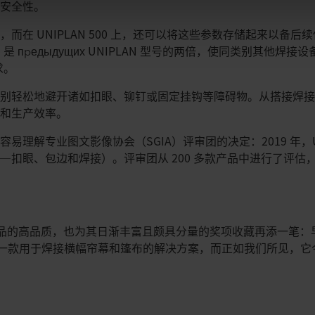
艺安全性。
而在 UNIPLAN 500 上，还可以将这些参数存储起来以备
钟），是 предыдущих UNIPLAN 型号的两倍，使同类别其他
求。
别轻松地避开诸如扣眼、铆钉或固定挂钩等障碍物。从搭接焊接切换
度和生产效率。
理解专业图文影像协会（SGIA）评审团的决定：2019 年，UNI
—扣眼、包边和焊接）。评审团从 200 多款产品中进行了评估
r 产品的高品质，也为其日渐丰富且颇具分量的奖项收藏再添一笔：早在 
这是一款用于焊接横幅帘幕和篷布的解决方案，而正如我们所见，它今年