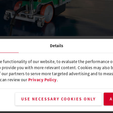
Details
1日
500 已在国际上取得巨大成功，并广受公众与
e functionality of our website, to evaluate the performance o
o provide you with more relevant content. Cookies may also 
荣获 SGIA 年度产品奖。
 our partners to serve more targeted advertising and to meas
 can review our
Privacy Policy
.
er Italy 营销专员
线索已形成确凿证明：对于全新的 UNIPLAN 来说，这是一
USE NECESSARY COOKIES ONLY
A
升了应用潜力。无论是焊接卡车篷布、帘布还是广告横幅，Leister
台机器且无需浪费时间，即可完成包边和加固。集成式篷布抬升