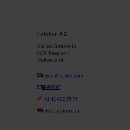
Leister AG
Galileo-Strasse 10
6056 Kaegiswil
Switzerland
leister@leister.com
联系我们
+41 41 662 75 75
leister-group.com