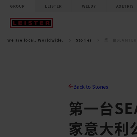
GROUP
LEISTER
WELDY
AXETRIS
We are local. Worldwide.
Stories
第一台SEAMTEK
Back to Stories
第一台SEA
家意大利