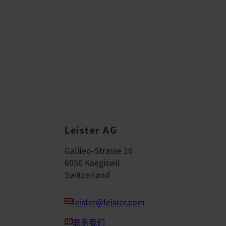
Leister AG
Galileo-Strasse 10
6056 Kaegiswil
Switzerland
leister@leister.com
联系我们