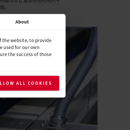
温度。
About
f the website, to provide
be used for our own
ure the success of those
LLOW ALL COOKIES