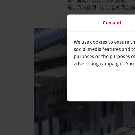
燥，尽可能限制新涂装的闭合
Consent
We use cookies to ensure th
social media features and t
purposes or the purposes of
advertising campaigns. You