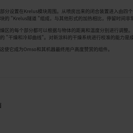
部分设置在Krelus模块周围。从喷房出来的闭合装置进入由四
的 "Krelus隧道 "组成，与其他形式的加热相比，停留时间非
干燥区的每个部分都可以根据与物体的距离和温度分别进行调整
的 "干燥和冷却曲线"。对新涂料的干燥系统进行校准的能力是
观，这使它成为Omso和其机器最终用户高度赞赏的组件。
面