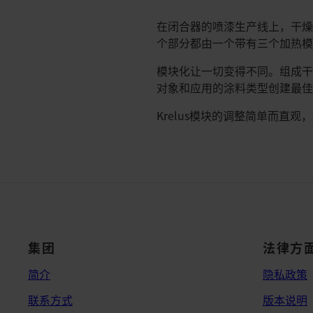
在闭合器的喷漆生产线上，干燥
个部分都由一个带有三个加热模块
模块化让一切变得不同。组成
对象和应用的涂料类型创建最佳
Krelus模块的调整简单而直
集团
法律方
简介
隐私政策
联系方式
版本说明