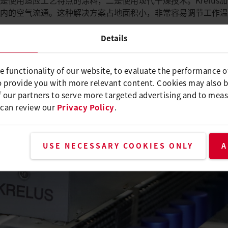
器内的空气流通。这种解决方案占地面积小，非常容易调节工作
Details
e functionality of our website, to evaluate the performance o
o provide you with more relevant content. Cookies may also 
 our partners to serve more targeted advertising and to meas
 can review our
Privacy Policy
.
USE NECESSARY COOKIES ONLY
A