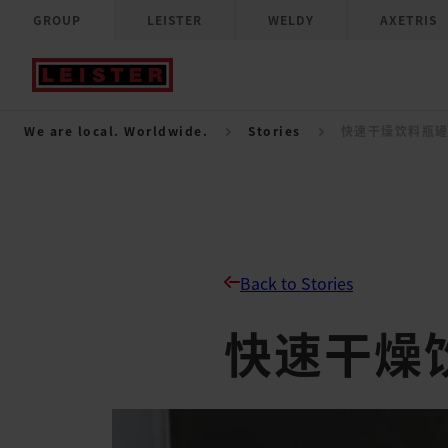
GROUP
LEISTER
WELDY
AXETRIS
We are local. Worldwide.
Stories
快速干燥饮料瓶
Back to Stories
快速干燥