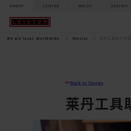
GROUP
LEISTER
WELDY
AXETRIS
We are local. Worldwide.
Stories
莱丹工具助力专
Back to Stories
莱丹工具