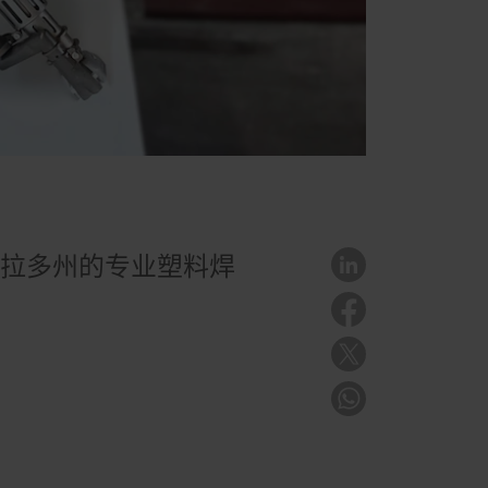
罗拉多州的专业塑料焊
。