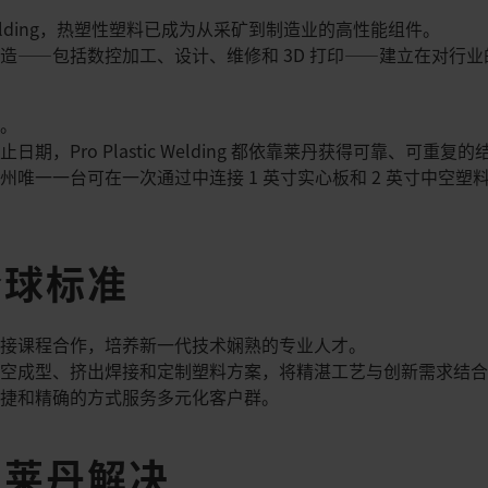
c Welding，热塑性塑料已成为从采矿到制造业的高性能组件。​
造——包括数控加工、设计、维修和 3D 打印——建立在对行
。​
，Pro Plastic Welding 都依靠莱丹获得可靠、可重复的结
州唯一一台可在一次通过中连接 1 英寸实心板和 2 英寸中空
全球标准
接课程合作，培养新一代技术娴熟的专业人才。​
空成型、挤出焊接和定制塑料方案，将精湛工艺与创新需求结合
捷和精确的方式服务多元化客户群。​
用莱丹解决