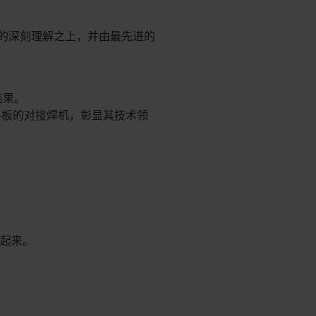
业的深刻理解之上，并由最先进的
果。​
塑料板的对接焊机，彰显其技术领
起来。​