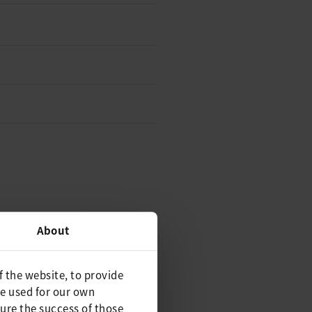
About
f the website, to provide
be used for our own
ure the success of those