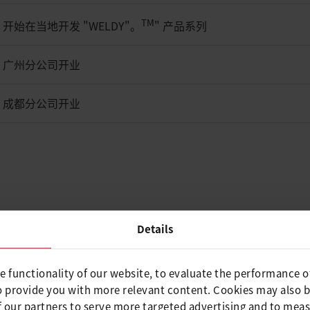
TM
开始在当地开发 "WELDY"。
" 产品系列
广州分公司开业
成都分公司开业
丹
Details
e functionality of our website, to evaluate the performance o
o provide you with more relevant content. Cookies may also 
 our partners to serve more targeted advertising and to meas