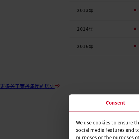
2013年
2014年
2016年
更多关于莱丹集团的历史
服务范围 莱
Consent
We use cookies to ensure th
产品设计和制造
social media features and t
purposes or the purposes of