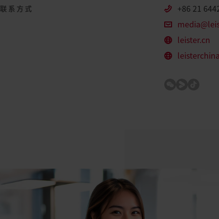
+86 21 644
联系方式
media@leis
leister.cn
leisterchi
WeChat
Youku
TikTok