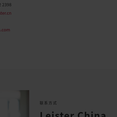
2 2398
ter.cn
na.com
联系方式
Leister China