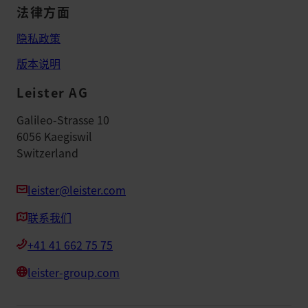
法律方面
隐私政策
版本说明
Leister AG
Galileo-Strasse 10
6056 Kaegiswil
Switzerland
leister@leister.com
联系我们
+41 41 662 75 75
leister-group.com