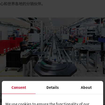
心和世界各地的分销伙伴。
Consent
Details
About
70多年来，莱丹一直是全球市场和技术的领导者，其设备和机
器可用于焊接各种应用的热塑性塑料。自1967年以来，莱丹技
We use cookies to ensure the functionality of our