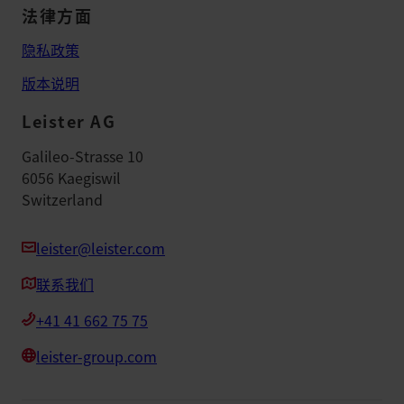
法律方面
隐私政策
版本说明
Leister AG
Galileo-Strasse 10
6056 Kaegiswil
Switzerland
leister@leister.com
联系我们
+41 41 662 75 75
leister-group.com