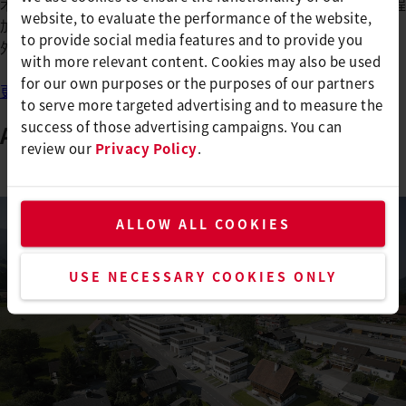
术公司一直是全球热风模块和鼓风机的市场领导者，为工业过程
website, to evaluate the performance of the website,
加热提供服务。2018年扩大了产品组合，推出了功能强大的红
to provide social media features and to provide you
外加热系统。
with more relevant content. Cookies may also be used
for our own purposes or the purposes of our partners
更多
to serve more targeted advertising and to measure the
success of those advertising campaigns. You can
Axetris AG
review our
Privacy Policy
.
ALLOW ALL COOKIES
USE NECESSARY COOKIES ONLY