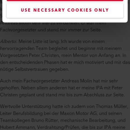
Markus Rohrer war eine wertvolle Unterstützung für mich. Ihn
konnte ich immer fragen, auch wenn ich die Aufgaben in der
USE NECESSARY COOKIES ONLY
Schule nicht ganz verstanden hatte. Für die IPA habe ich
Andreas Molin sehr viel zu verdanken. Er war mein
Fachvorgesetzter und stand mir immer zur Seite.
Alberto
: Meine Liste ist lang. Ich wurde von einem
hervorragenden Team begleitet und beginne mit meinem
Vorgesetzten Peter Christen, mein Mentor von Anfang an. In
den entscheidenden Phasen hat er mich motiviert und mir das
nötige Selbstvertrauen gegeben.
Auch mein Fachvorgesetzter Andreas Molin hat mir sehr
geholfen. Neben allem anderen hat er meine IPA mit Peter
Christen geplant und stand mir bis zum Abschluss zur Seite.
Wertvolle Unterstützung hatte ich zudem von Thomas Müller,
Leiter Berufsbildung bei der Maxon Motor AG, und seinen
Teamkollegen Bruno Rütter, mechanische Bearbeitung, und
Hubert Ammann, Verdrahtung/Prüfen, die bis zur IPA meine