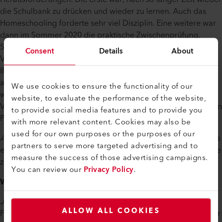
die Schulbank zu drücken und wieder zu lernen. Auch das
Homeschooling forderte sehr viel Disziplin. Eine weitere war
dann im Sommer 2020 die praktische Zwischenprüfung.
Schon kurz danach haben die Gespräche für die
Consent
Details
About
Vorbereitung der individuellen praktischen Arbeiten (kurz
IPA) stattgefunden. Die IPA habe ich im Februar 2021
absolviert und sie war für mich die grösste Herausforderung
We use cookies to ensure the functionality of our
während der Ausbildungszeit. Nach einer kurzen
website, to evaluate the performance of the website,
Verschnaufpause ging es dann ans Lernen für die schriftlichen
to provide social media features and to provide you
Prüfungen, die im Juni 2021 stattgefunden haben.
with more relevant content. Cookies may also be
used for our own purposes or the purposes of our
Alberto
: Das Koordinieren von Beruf, Familie und Schule plus
partners to serve more targeted advertising and to
einem hohem Anteil Selbststudium waren für mich schon eine
measure the success of those advertising campaigns.
ziemliche Herausforderung.
You can review our
Privacy Policy
.
Wer hat Euch dabei unterstützt?
Janine
: Ich konnte immer auf die Unterstützung meines
ALLOW ALL COOKIES
Freundes und meiner Familie zählen. Auch mein Vorgesetzter