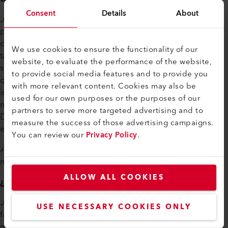
Consent
Details
About
Janine
: Hubo varios desafíos durante el aprendizaje. El
primero fue regresar a la escuela y volver a aprender
después de tanto tiempo fuera. La educación desde casa
We use cookies to ensure the functionality of our
también exigió mucha disciplina, así como el examen
website, to evaluate the performance of the website,
semestral en el verano de 2020. Poco después de eso, tuve
to provide social media features and to provide you
que empezar a preparar mis documentos de práctica
with more relevant content. Cookies may also be
individual (IPA). Terminé la IPA en febrero de 2021 y fue el
used for our own purposes or the purposes of our
mayor desafío para mí durante el periodo de capacitación.
partners to serve more targeted advertising and to
Después de una breve pausa, empecé a estudiar para los
measure the success of those advertising campaigns.
exámenes por escrito, que tuvieron lugar en junio de 2021.
You can review our
Privacy Policy
.
Alberto
: Para mí, coordinar el trabajo, la familia, la escuela y
muchas horas de estudio fue un gran desafío.
ALLOW ALL COOKIES
¿Quién los apoyó en esto?
Janine
: Siempre podía contar con el apoyo de mi novio y mi
USE NECESSARY COOKIES ONLY
familia. Mi supervisor, Markus Rohrer, también me apoyó
mucho y siempre podía hacerle preguntas si no entendía