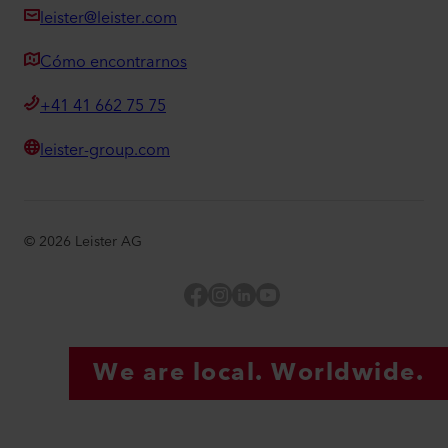
leister@leister.com
Cómo encontrarnos
+41 41 662 75 75
leister-group.com
©
2026
Leister AG
Facebook
Instagram
LinkedIn
YouTube
We are local. Worldwide.