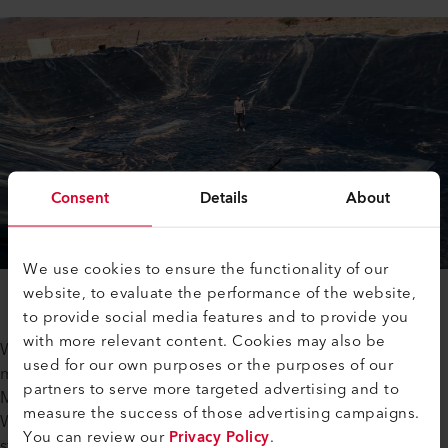
Consent
Details
About
We use cookies to ensure the functionality of our
website, to evaluate the performance of the website,
to provide social media features and to provide you
with more relevant content. Cookies may also be
Wir sind zu dritt. Ich bin der Geschäftsführer und kümmere
used for our own purposes or the purposes of our
mich um alle kommerziellen und finanziellen Aktivitäten.
partners to serve more targeted advertising and to
Meine Geschäftspartner arbeiten mit mir auf den Baustellen.
measure the success of those advertising campaigns.
Wenn wir für grössere Projekte mehr Mitarbeiter benötigen,
You can review our
Privacy Policy
.
stellen wir sie temporär ein.