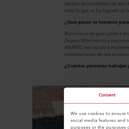
hechos de polietileno de alta 
todo lo que se ha logrado en 
¿Qué pasos se tomaron para c
Recurrimos en gran parte a las
Zagora (Marruecos) y seguimos
ANAPEC nos ayudó a implementa
contribuciones de mis socios c
¿Cuántas personas trabajan
Consent
We use cookies to ensure th
social media features and 
purposes or the purposes o