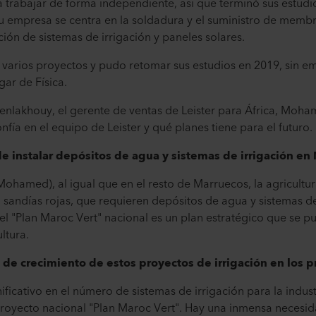
rabajar de forma independiente, así que terminó sus estudi
 empresa se centra en la soldadura y el suministro de memb
ación de sistemas de irrigación y paneles solares.
varios proyectos y pudo retomar sus estudios en 2019, sin 
ar de Física.
Benlakhouy, el gerente de ventas de Leister para África, Moha
fía en el equipo de Leister y qué planes tiene para el futuro.
de instalar depósitos de agua y sistemas de irrigación e
Mohamed), al igual que en el resto de Marruecos, la agricultu
an sandías rojas, que requieren depósitos de agua y sistemas d
 "Plan Maroc Vert" nacional es un plan estratégico que se p
ultura.
 de crecimiento de estos proyectos de irrigación en los 
ficativo en el número de sistemas de irrigación para la indust
royecto nacional "Plan Maroc Vert". Hay una inmensa necesi