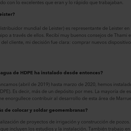
do con lo excelentes que eran y lo rápido que trabajaban.
ister?
distribuidor mundial de Leister) es representante de Leister e
quipo a través de ellos. Recibí muy buenos consejos de Thami
r del cliente, mi decisión fue clara: comprar nuevos dispositivo
 agua de HDPE ha instalado desde entonces?
ncamos (abril de 2019) hasta marzo de 2020, hemos instalad
HDPE). Es decir, más de un depósito por mes. La mayoría de e
me enorgullece contribuir al desarrollo de esta área de Marru
ás de colocar y soldar geomembranas?
realización de proyectos de irrigación y construcción de pozos
que incluyen los estudios y la instalación. También trabajo en