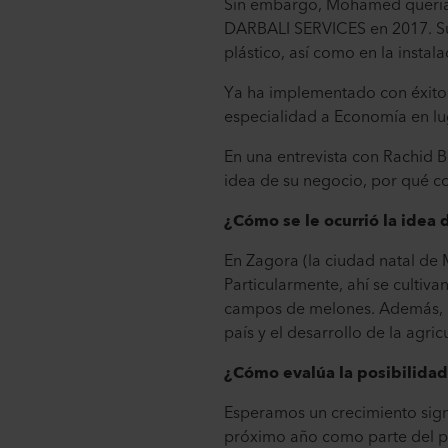
Sin embargo, Mohamed quería t
DARBALI SERVICES en 2017. Su
plástico, así como en la instal
Ya ha implementado con éxito 
especialidad a Economía en lug
En una entrevista con Rachid 
idea de su negocio, por qué con
¿Cómo se le ocurrió la idea 
En Zagora (la ciudad natal de 
Particularmente, ahí se cultiv
campos de melones. Además, el
país y el desarrollo de la agric
¿Cómo evalúa la posibilidad
Esperamos un crecimiento signi
próximo año como parte del p