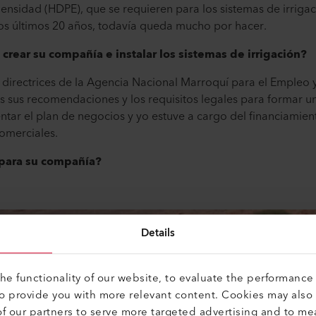
densidad (HDPE), que se requieren para los sistemas de irriga
los últimos 20 años, todavía queda mucho por hacer.
rear su compañía e instalar los sistemas de irrigación?
 directrices de la Agencia Nacional Marroquí para el Empleo 
 sus recomendaciones y los requisitos legales para formar u
r el plan de negocios y yo estuve a cargo del financiamien
omerciales.
 para su compañía?
Details
e functionality of our website, to evaluate the performance 
to provide you with more relevant content. Cookies may also
f our partners to serve more targeted advertising and to me