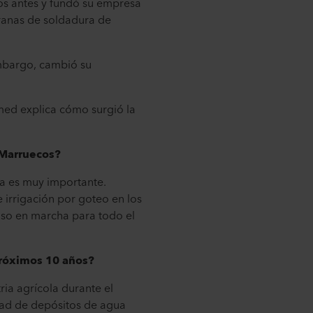
os antes y fundó su empresa
ranas de soldadura de
embargo, cambió su
med explica cómo surgió la
n Marruecos?
ra es muy importante.
e irrigación por goteo en los
uso en marcha para todo el
próximos 10 años?
ria agrícola durante el
dad de depósitos de agua