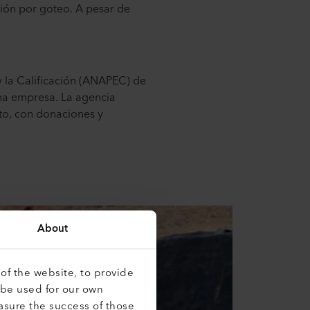
ción por goteo. A pesar de
y la Calificación (ANAPEC) de
na empresa. La agencia
to, con donaciones y
About
of the website, to provide
 be used for our own
asure the success of those