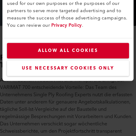
used for our own purposes or the purposes of our
partners to serve more targeted advertising and to
measure the success of those advertising campaigns.
You can review our
Privacy Policy
.
ALLOW ALL COOKIES
Produktivität erhöhen –
Teamarbeit fördern
USE NECESSARY COOKIES ONLY
Auch in Sachen Produktivität und Transparenz bringt der
VARIMAT 700 entscheidende Vorteile: Das Team des
Unternehmens Single Ply Roofing Experts nutzt die erfassten
Daten unter anderem für genauere Angebotskalkulationen,
tägliche Soll-Ist-Vergleiche auf der Baustelle und
regelmässige Besprechungen mit Vorarbeitern und Kunden.
Das Unternehmen verschickt sogar wöchentliche
Schweissberichte, um den Projektfortschritt transparent