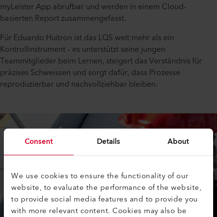
myLeister App abrufbar und werden in einem Cloud-
basierten Report zusammengefasst.
Für Eduardo Huitron ist das LQS weit mehr als ein
Kontrollinstrument – es unterstützt seine jungen
Teammitglieder beim Lernen, steigert das Verständnis für
präzises Schweissen und sorgt dafür, dass Prozesse
reproduzierbar und nachvollziehbar bleiben.
Consent
Details
About
We use cookies to ensure the functionality of our
website, to evaluate the performance of the website,
to provide social media features and to provide you
with more relevant content. Cookies may also be