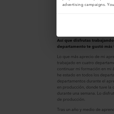
miércoles alternos. Un lugar d
advertising campaigns. Yo
¿Qué tiene de especial para
Allí atiendo a clientes externo
trabajar en recursos humanos 
Así que disfrutas trabajand
departamento te gustó más t
Lo que más aprecio de mi apre
trabajado en cuatro departame
continuar mi formación en mi á
he estado en todos los depart
departamentos durante el apre
en producción, donde tuve la o
durante una semana. Lo disfru
de producción.
Tras un año y medio de aprend