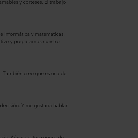
mables y corteses. El trabajo
 informática y matemáticas,
ntivo y preparamos nuestro
ar. También creo que es una de
decisión. Y me gustaría hablar
ncia. Aún no estoy seguro de