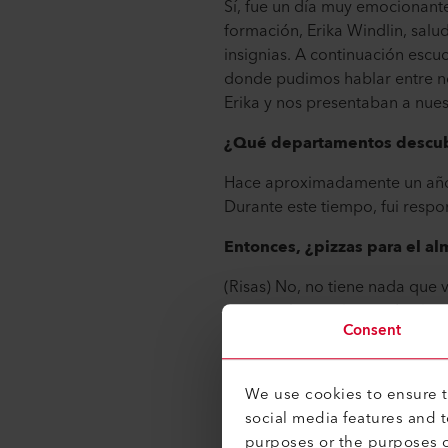
Sí, fue un día muy emocionant
formación, Erika Windlin, salu
insignias. A continuación escu
donde pudimos hablar entre no
Erika y nos presentaban a nues
¿Qué departamentos descubr
Hace aproximadamente un año 
Durante este tiempo, fui respo
Entonces, ¿pizzas para el a
(Risas) No, no tiene nada que 
nuestras herramientas de aire
Consent
introduje en el sistema.
¿Y qué pasó en el segundo 
We use cookies to ensure th
Al principio del segundo año d
social media features and 
pedido y documentos de envío 
purposes or the purposes o