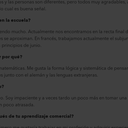
s y las personas son diferentes, pero todos muy agradables, a
 lo cual es buena señal.
n la escuela?
do mucho. Actualmente nos encontramos en la recta final de
es se aproximan. En francés, trabajamos actualmente el subju
a principios de junio.
 y por qué?
 matemáticas. Me gusta la forma lógica y sistemática de pens
s junto con el alemán y las lenguas extranjeras.
o?
 yo. Soy impaciente y a veces tardo un poco más en tomar una 
un poco atrasada.
ués de tu aprendizaje comercial?
mero me gustaría trabajar en mi profesión y adquirir experie