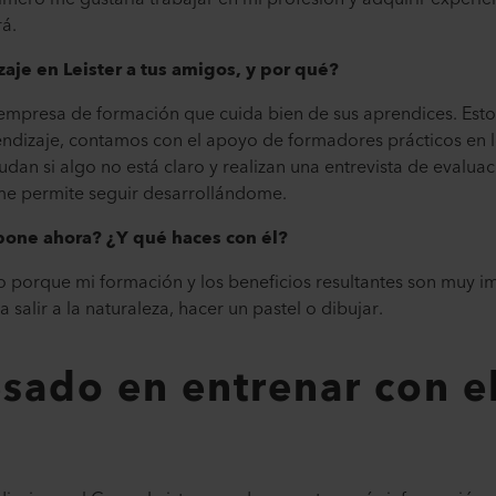
á.
je en Leister a tus amigos, y por qué?
n empresa de formación que cuida bien de sus aprendices. Est
endizaje, contamos con el apoyo de formadores prácticos en l
udan si algo no está claro y realizan una entrevista de evaluac
e permite seguir desarrollándome.
pone ahora? ¿Y qué haces con él?
o porque mi formación y los beneficios resultantes son muy i
alir a la naturaleza, hacer un pastel o dibujar.
esado en entrenar con el