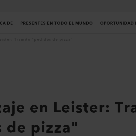
CA DE
PRESENTES EN TODO EL MUNDO
OPORTUNIDAD 
eister: Tramito "pedidos de pizza"
aje en Leister: Tr
 de pizza"