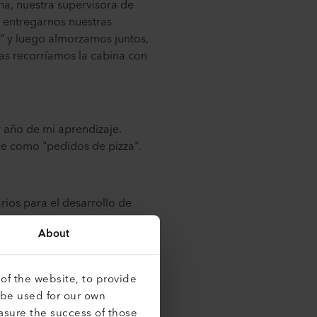
na, nuestra supervisora de
a entregarnos nuestras
s" y luego almorzamos juntos,
as recorríamos la cabina con
 año de mi aprendizaje.
oce como "pedidos de pizza".
rios para el desarrollo de
ibidas del proveedor y las
About
of the website, to provide
sas, creaba confirmaciones de
 be used for our own
abajaba en recepción los
asure the success of those