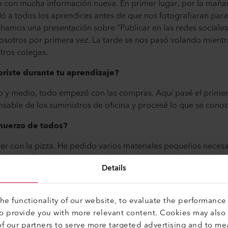
e con mucha información nueva. En primer lugar, por la maña
dó a todos los aprendices antes de que nos fotografiaran par
chamos una presentación sobre "Publicar en las redes sociale
sotros por primera vez. La tarde se nos pasó volando mientr
tros colegas.
iste durante tu aprendizaje?
y medio, todo empezó con las compras. Aquí pasé el primer
nsable de los suministros de oficina y procesé lo que se con
lmuerzo de todos?
ver con la pizza. He pedido varios materiales pequeños necesa
 caliente. También comprobé las confirmaciones de pedido rec
Details
año de aprendizaje?
e functionality of our website, to evaluate the performance 
e aprendizaje, me lancé a la exportación. Allí, entre otras co
to provide you with more relevant content. Cookies may also
necesarios para el despacho de aduanas. Y ahora también tr
f our partners to serve more targeted advertising and to me