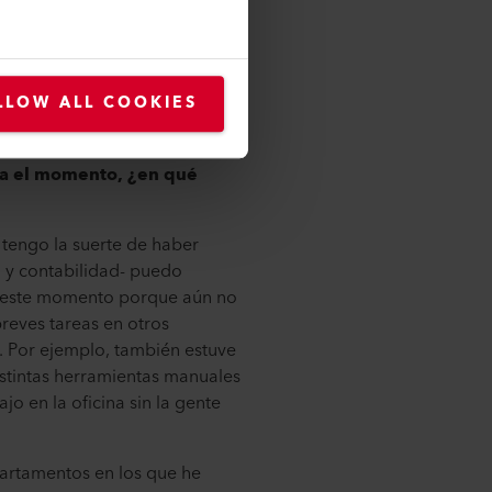
y divertido. También me gusta
LLOW ALL COOKIES
s de empleados en la empresa.
sta el momento, ¿en qué
 tengo la suerte de haber
 y contabilidad- puedo
en este momento porque aún no
eves tareas en otros
. Por ejemplo, también estuve
istintas herramientas manuales
 en la oficina sin la gente
artamentos en los que he