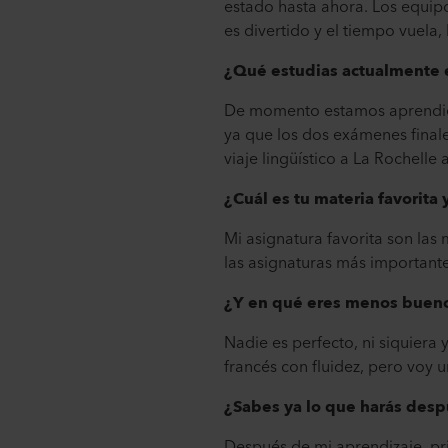
estado hasta ahora. Los equipo
es divertido y el tiempo vuela,
¿Qué estudias actualmente e
De momento estamos aprendien
ya que los dos exámenes final
viaje lingüístico a La Rochelle 
¿Cuál es tu materia favorita
Mi asignatura favorita son las
las asignaturas más importante
¿Y en qué eres menos buen
Nadie es perfecto, ni siquiera
francés con fluidez, pero voy 
¿Sabes ya lo que harás desp
Después de mi aprendizaje, pri