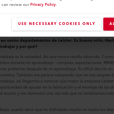
e trabajo donde realmente disfruto trabajando.
u can review our
Privacy Policy
.
 usted la recepción?
s, tanto por teléfono como in situ. El trabajo es variado y mu
USE NECESSARY COOKIES ONLY
A
(RRHH), donde actualmente trabajo y tramito las altas y baja
o en varios departamentos de Leister. Es bueno oírlo. Ha
rabajar y por qué?
ndizaje es la variedad. Así que nunca resulta aburrido. Como
ntos durante mi aprendizaje - compras, exportaciones, RRHH
rea preferida después de mi aprendizaje. Es difícil decirlo 
amentos. También me parece estupendo que se nos asignen br
ndizaje, así llegamos a conocer aún mejor la empresa Leister
portunidad de ayudar en la fabricación y el montaje de las d
té mucho y me demostró una vez más que no tendríamos trabajo
izaje, puedo decir que he disfrutado mucho en todos los dep