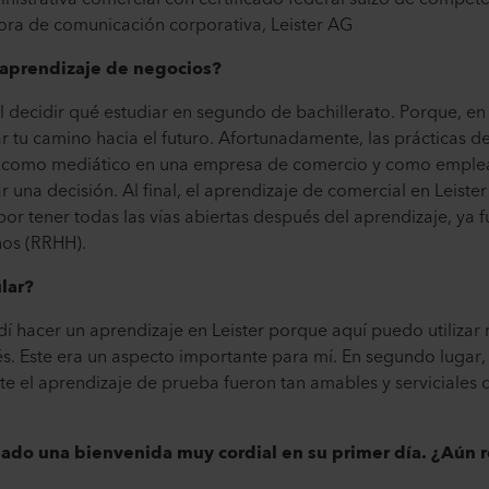
tora de comunicación corporativa, Leister AG
 aprendizaje de negocios?
il decidir qué estudiar en segundo de bachillerato. Porque, e
 tu camino hacia el futuro. Afortunadamente, las prácticas d
, como mediático en una empresa de comercio y como emple
 una decisión. Al final, el aprendizaje de comercial en Leiste
or tener todas las vías abiertas después del aprendizaje, ya 
nos (RRHH).
ular?
dí hacer un aprendizaje en Leister porque aquí puedo utiliza
és. Este era un aspecto importante para mí. En segundo lugar, 
te el aprendizaje de prueba fueron tan amables y serviciales
dado una bienvenida muy cordial en su primer día. ¿Aún 