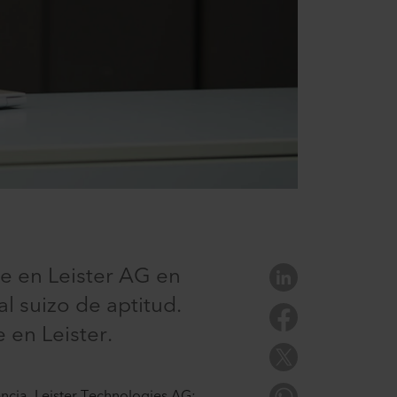
e en Leister AG en
l suizo de aptitud.
 en Leister.
ncia, Leister Technologies AG;