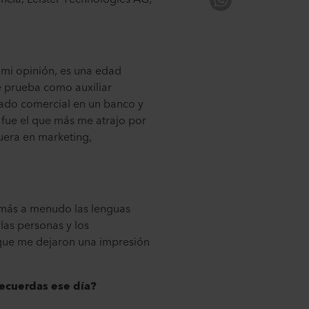
n mi opinión, es una edad
e prueba como auxiliar
ado comercial en un banco y
r fue el que más me atrajo por
fuera en marketing,
r más a menudo las lenguas
las personas y los
 que me dejaron una impresión
recuerdas ese día?