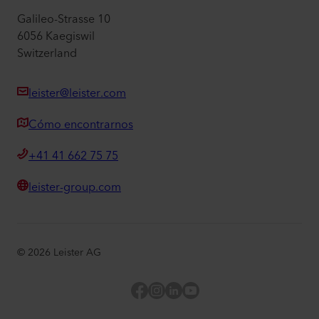
Galileo-Strasse 10
6056 Kaegiswil
Switzerland
leister@leister.com
Cómo encontrarnos
+41 41 662 75 75
leister-group.com
©
2026
Leister AG
Facebook
Instagram
LinkedIn
YouTube