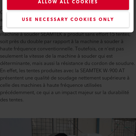
ALLOW ALL COOKIES
Grâce à la machine SEAMTEK de Leister, Skyroof Enterprises
a pu augmenter considérablement l'efficacité de sa
USE NECESSARY COOKIES ONLY
production. Sur une période de travail de huit heures, la
machine à souder SEAMTEK a produit sans effort 15 tentes,
soit près du double par rapport à la machine à souder à
haute fréquence conventionnelle. Toutefois, ce n'est pas
seulement la vitesse de la machine à souder qui est
déterminante, mais aussi la résistance du cordon de soudure.
En effet, les tentes produites avec la SEAMTEK W-900 AT
présentent une qualité de soudage nettement supérieure à
celle des machines à haute fréquence utilisées
précédemment, ce qui a un impact majeur sur la durabilité
des tentes.