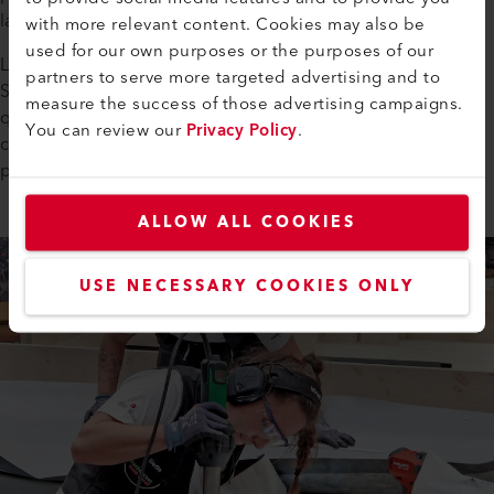
la transformation des géomembranes.
with more relevant content. Cookies may also be
used for our own purposes or the purposes of our
L'équipe allemande, représentée par Nina Weber et Jana
partners to serve more targeted advertising and to
Siedle, a également réalisé une bonne performance, tandis
measure the success of those advertising campaigns.
que les États-Unis participaient pour la première fois aux
You can review our
Privacy Policy
.
championnats du monde et ont acquis une expérience
précieuse.
ALLOW ALL COOKIES
USE NECESSARY COOKIES ONLY