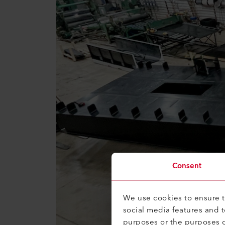
Consent
We use cookies to ensure th
social media features and 
purposes or the purposes o