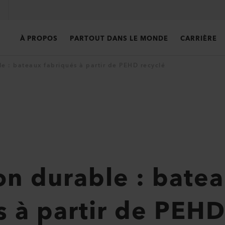
À PROPOS
PARTOUT DANS LE MONDE
CARRIÈRE
le : bateaux fabriqués à partir de PEHD recyclé
on durable : bate
s à partir de PEHD