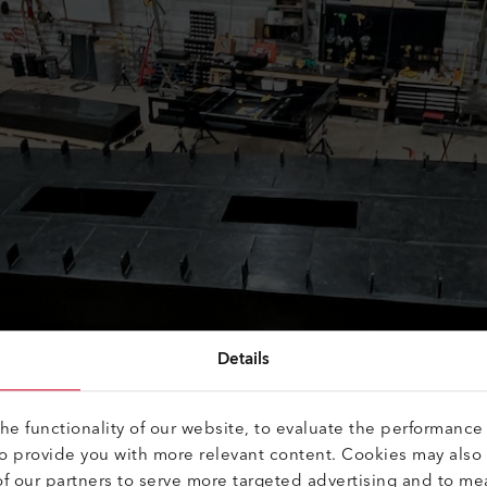
Details
e functionality of our website, to evaluate the performance 
to provide you with more relevant content. Cookies may also
f our partners to serve more targeted advertising and to me