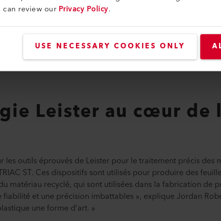
u can review our
Privacy Policy
.
USE NECESSARY COOKIES ONLY
A
gie Leister au cœur de 
 les outils éprouvés de Leister pour le traitement précis des 
RIAC ST. Ces dispositifs sont utilisés pour produire des feuil
u matériau recyclé, qui sont utilisées dans la fabrication de p
e fiabilité et une précision imbattables », explique Jordan Ro
plastique une forme d’art. »