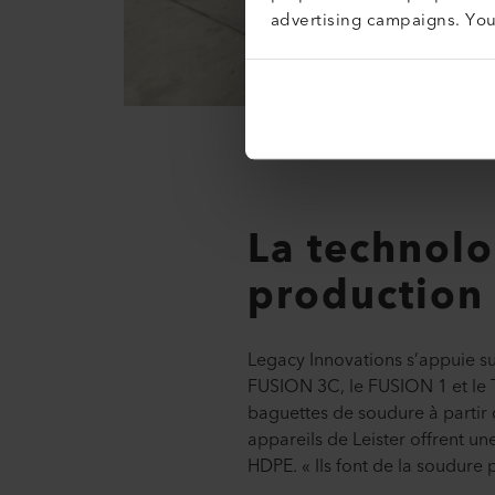
advertising campaigns. Yo
La technolo
production
Legacy Innovations s’appuie sur
FUSION 3C, le FUSION 1 et le T
baguettes de soudure à partir d
appareils de Leister offrent un
HDPE. « Ils font de la soudure 