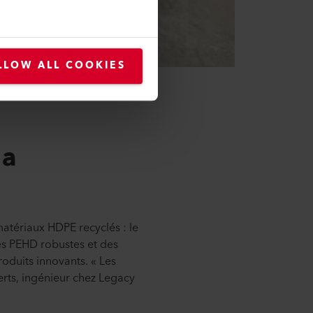
LLOW ALL COOKIES
la
matériaux HDPE recyclés : le
les PEHD robustes et des
roduits innovants. « Les
berts, ingénieur chez Legacy