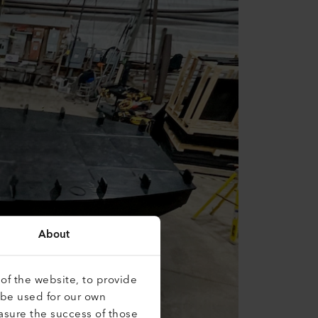
About
of the website, to provide
 be used for our own
asure the success of those