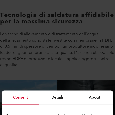
Tecnologia di saldatura affidabile
per la massima sicurezza
Le vasche di allevamento e di trattamento dell’acqua
dell’allevamento sono state rivestite con membrane in HDPE
di 0,5 mm di spessore di Jempol, un produttore indonesiano
leader di geomembrane di alta qualità. L’azienda utilizza solo
resine HDPE di produzione locale e applica rigorosi controlli
di qualità.
Consent
Details
About