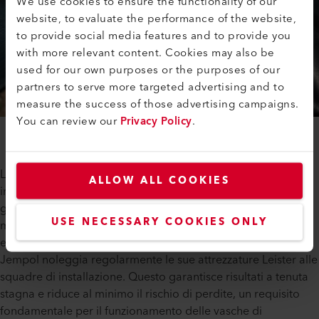
We use cookies to ensure the functionality of our
website, to evaluate the performance of the website,
to provide social media features and to provide you
with more relevant content. Cookies may also be
used for our own purposes or the purposes of our
partners to serve more targeted advertising and to
measure the success of those advertising campaigns.
You can review our
Privacy Policy
.
Le precise doppie tracce del Leister TWINNY S sono
ALLOW ALL COOKIES
impossibili da non notare nel cantiere della fattoria di
gamberi. Con una larghezza di 8 metri, l’installazione della
USE NECESSARY COOKIES ONLY
membrana richiede numerosi punti di saldatura, che devono
essere assolutamente impermeabili per evitare perdite.
Jempol noleggia regolarmente le sue attrezzature Leister alle
squadre di installazione. Questo garantisce risultati a tenuta
stagna e riduce al minimo il rischio di perdite, un requisito
fondamentale per il funzionamento delle vasche di