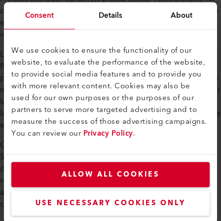
collaborato con Cody Cox, responsabile della progettazione
Consent
Details
About
e della produzione presso Flashing Warehouse, per
individuare una soluzione su misura per l'applicazione.
We use cookies to ensure the functionality of our
L'azienda ha scelto il modello SEAMTEK 900AT per la
website, to evaluate the performance of the website,
flessibilità del suo design e per le prestazioni di saldatura di
to provide social media features and to provide you
precisione. Il sistema è stato configurato con ruote in silicone
with more relevant content. Cookies may also be
montate sul lato destro del braccio del piedistallo e un ugello
used for our own purposes or the purposes of our
lungo 25 mm. Questa configurazione crea ulteriore spazio di
partners to serve more targeted advertising and to
lavoro e consente agli operatori di realizzare curve più strette
measure the success of those advertising campaigns.
e forme complesse in modo più efficiente.
You can review our
Privacy Policy
.
Grazie al suo design versatile, le ruote di avanzamento della
SEAMTEK 900AT possono essere montate su entrambi i lati
del braccio del piedistallo. Questa flessibilità permette di
ALLOW ALL COOKIES
realizzare manicotti lineari per tubazioni, angoli esterni, coni
aperti e chiusi di grandi dimensioni in membrane per
USE NECESSARY COOKIES ONLY
coperture in TPO e PVC