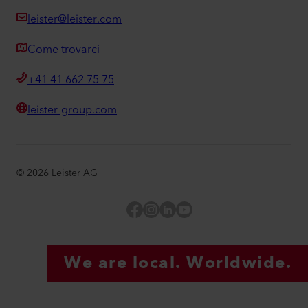
leister@leister.com
Come trovarci
+41 41 662 75 75
leister-group.com
©
2026
Leister AG
Facebook
Instagram
LinkedIn
YouTube
We are local. Worldwide.