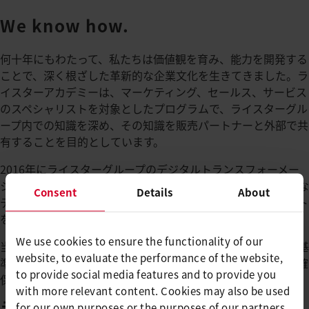
We know how.
何十年にもわたって、私たちは価値観を育み、能力を開発する
ことで、深く根ざした革新的な企業文化を生きてきました。ラ
イスターアカデミーは、マーケティング、セールス、サービス
のスペシャリストを対象としたプログラムで、ライスターグル
ープ内での知識を深め、その知識を販売パートナーと外部で共
有することを目的としています。
2016年にライスターグループのデジタルトランスフォーメー
ションプロセスを開始して以来、製品やサービスにさまざまな
Consent
Details
About
デジタル技術を活用することで、お客様により大きなメリット
を提供しています。
We use cookies to ensure the functionality of our
当社は、グローバルなプロセス管理と国内企業のライスター基
website, to evaluate the performance of the website,
準への準拠を通じて、業界最高水準の品質リーダーシップを確
to provide social media features and to provide you
保しています。
with more relevant content. Cookies may also be used
ライスターの特許および設計
for our own purposes or the purposes of our partners