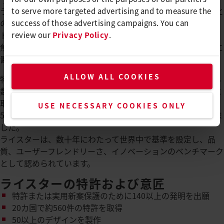
to serve more targeted advertising and to measure the
ライスターのエンジニアは、製品マネージャーや製品設計者と
success of those advertising campaigns. You can
の密接な協力の下、既存のライスターおよびAxetris製品ポー
review our
Privacy Policy
.
トフォリオを継続的に開発しています。
焦点は、さまざまな産業セクターからの世界中の顧客ニーズに
置かれています。
ALLOW ALL COOKIES
特許または実用新案となる約140の発明が、研究開発における
数十年の経験から生まれました。560以上の国産特許がすでに
取得されています。
USE NECESSARY COOKIES ONLY
50以上のデザインが作られ、380以上のデザインが登録されま
した。
ライスターは、数十年にわたって世界中で基準を設定し、品
質、ユーザーフレンドリーさ、イノベーションのベンチマーク
として認められています。
ライスターの特許および意匠
特許または実用新案保護のために140以上の発明を出願
20カ国で約560件の特許を取得
50以上のデザインを製作