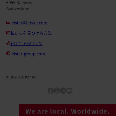
6056 Kaegiswil
Switzerland
leister@leister.com
私たちを見つける方法
+41 41 662 75 75
leister-group.com
©
2026
Leister AG
Facebook
Instagram
LinkedIn
YouTube
We are local. Worldwide.