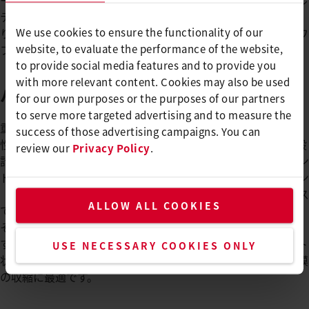
ーにより提供できるソリューションは多岐に渡ります。フォル
テ S3を含むこれらのソリューションは、その名前が示す通
We use cookies to ensure the functionality of our
り、手に持てるサイズのライスターの器具としては、最もパワ
website, to evaluate the performance of the website,
フルなものです。
to provide social media features and to provide you
with more relevant content. Cookies may also be used
パレットに最適
for our own purposes or the purposes of our partners
to serve more targeted advertising and to measure the
重量わずか4.4kg、出力10kWのフォルテS3は、効率性と操縦
success of those advertising campaigns. You can
性の理想的な組み合わせです。人間工学に特に注意を払って設
review our
Privacy Policy
.
計されたライスターのハンドツールは、他のライスターのハン
ドツールと同様に、実用的なハンドルとコンパクトなデザイン
（390 x 132 x 215 mm）を組み合わせたもので、狭いスペース
ALLOW ALL COOKIES
でも使用しやすくなっています。
そのパワーのおかげで、フォルテS3は最高650°C の温度に達
する強力な熱風のジェットを提供することができます。シート
USE NECESSARY COOKIES ONLY
状、特殊テープで固定したもの、キャップ状のポリエチレン膜
の収縮に最適です。