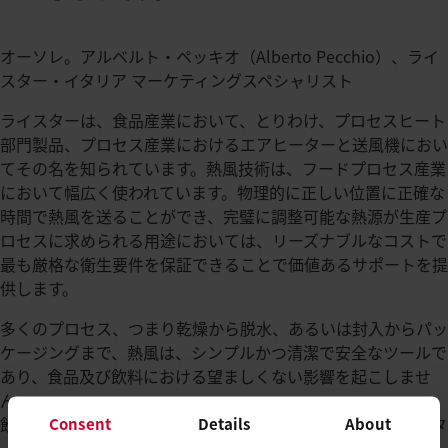
オーソレ。アルベルト・ペッキオ（Alberto Pecchio）、ライ
スター・イタリア マーケティングスペシャリスト
ライスターは、食品産業において、とりわけ、プロセスヒート
部門製品、プロセス産業におけるエアヒーターと送風機におい
てその名を知られています。熱風技術は、フードプロセス産業
において幅広く使われています。物理的に正しい位置に正確な
時間で熱風を送ることができ、完璧に調整可能な熱源が生産プ
ロセスに求められる用途においては、リーズナブルなコストで
最も厳格な衛生要件を保証できることで価値あるサポートを提
供します。
多くのプロセス、つまり乾燥から脱水、あるいは封入からパッ
ケージングまで、熱風は、シンプルかつ清潔で安全なツールで
あり、食品及び飲料における望ましくない影響を起こしませ
ん。
飲食関連プラスチックのプロセス加熱部門において、ライスタ
Consent
Details
About