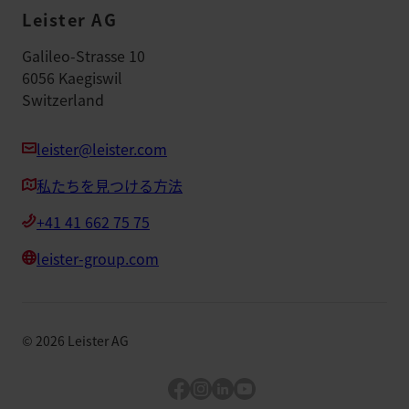
Leister AG
Galileo-Strasse 10
6056 Kaegiswil
Switzerland
leister@leister.com
私たちを見つける方法
+41 41 662 75 75
leister-group.com
©
2026
Leister AG
Facebook
Instagram
LinkedIn
YouTube