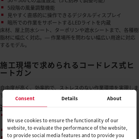
50～500℃の温度設定（5℃刻みで調整可能）
5段階の風量調整機能
見やすく直感的に操作できるデジタルディスプレイ
暗所での作業をサポートするLEDライトを内蔵
床材、屋上防水シート、ターポリンや遮水シートまで、各種樹
脂材に幅広く対応。― 作業場所を問わない幅広い用途に対応
するモデル。
施工現場で求められるコードレス式ヒ
ートガン
自由度が高く、効率的で、ストレスのない作業環境を実現しま
す。
Consent
Details
About
選ばれる理由：
コードレスの解放感：
バッテリー駆動で、電源やコードを
We use cookies to ensure the functionality of our
気にせず作業可能
website, to evaluate the performance of the website,
安定した温度制御：
質の高い溶着作業を実現
to provide social media features and to provide you
人間工学に基づいた設計：
軽量で、作業中の疲労を緩和