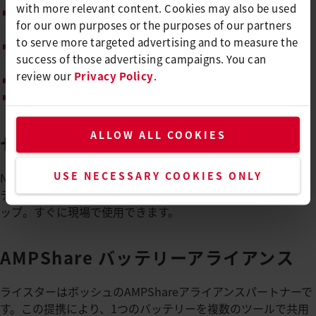
with more relevant content. Cookies may also be used
長時間駆動：適切なバッテリーマネジメントで連続での溶
for our own purposes or the purposes of our partners
着作業が可能
to serve more targeted advertising and to measure the
高い耐久性：
高い作業負荷に耐え、メンテナンスの手間を
success of those advertising campaigns. You can
削減
review our
Privacy Policy
.
幅広い用途に対応：
補修作業や端部での溶着に最適
誤作動の防止：
ロック機能によりハンズフリー作業を実現
ALLOW ALL COOKIES
セット販売にも対応（※日本未対応）
USE NECESSARY COOKIES ONLY
NEXHEAT 300 A-LP 本体に加え、Bosch製8Ah ProCOREバッ
テリーと専用充電器を含むNEXHEAT 300 A-LP Kitもラインナ
ップ。すぐに現場で使用できます。
AMPShare バッテリーアライアンス
ライスターはボッシュのAMPShareアライアンスパートナーで
す。この提携により、1つのバッテリーを複数のツールで共用