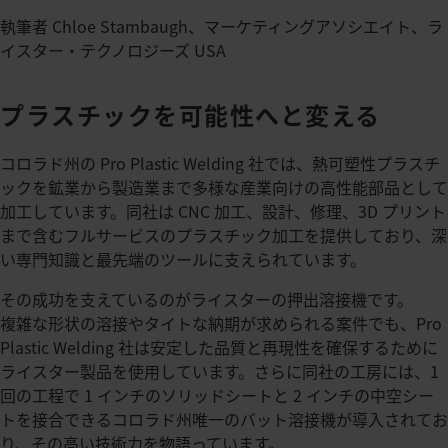
執筆者 Chloe Stambaugh、マーケティングアソシエイト、ラ
イスター・テクノロジーズ USA​
プラスチックを可能性へと変える
コロラド州の Pro Plastic Welding 社では、熱可塑性プラスチ
ックを鉱業から製造業まで多様な産業向けの高性能部品として
加工しています。​同社は CNC 加工、設計、修理、3D プリント
まで含むフルサービスのプラスチック加工を提供しており、深
い専門知識と最先端のツールに支えられています。​
その成功を支えているのがライスターの押出溶接機です。​
複雑な形状の溶接やタイトな納期が求められる案件でも、Pro
Plastic Welding 社は安定した品質と再現性を確保するために
ライスター製品を使用しています。​さらに同社の工房には、1
回の工程で 1 インチのソリッドシートと 2 インチの中空シー
トを接合できるコロラド州唯一のバット溶接機が導入されてお
り、その高い技術力を物語っています。​