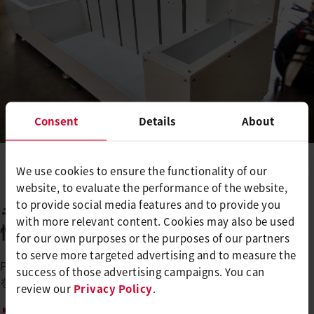
Consent
Details
About
We use cookies to ensure the functionality of our
website, to evaluate the performance of the website,
to provide social media features and to provide you
ライスター製品を選ぶ理由 信頼できる
with more relevant content. Cookies may also be used
性能
for our own purposes or the purposes of our partners
to serve more targeted advertising and to measure the
Pro Plastic Welding 社が WELDPLAST S2 PVC や FUSION 1
success of those advertising campaigns. You can
を採用する理由は次のとおりです。​
review our
Privacy Policy
.
再加工の手間がほとんど不要な、美しく均一な仕上がり​