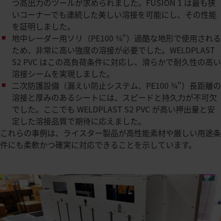
つ高出力のツールが求められました。FUSION 1 は最も狭
いコーナーでも連続した美しい溶接を可能にし、その性能
を証明しました。​
地中レーダー用ソリ（PE100 ¾"）過酷な地形で使用される
ため、非常に高い強度の溶接が必要でした。WELDPLAST
S2 PVC はこの高負荷条件に対応し、滑らかで耐久性の高い
溶接シームを実現しました。​
二次防護設備（漏えい防止システム、PE100 ¾"）長距離の
溶接と厚みのあるシートには、スピードと持久力が不可欠
でした。ここでも WELDPLAST S2 PVC が高い押出量と安
定した溶接品質で期待に応えました。​
これらの事例は、ライスター製品が高性能素材や厳しい用途条
件にも柔軟かつ確実に対応できることを示しています。​