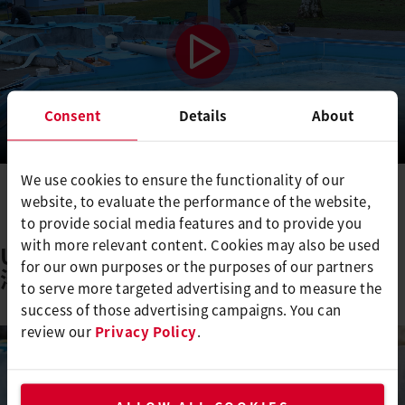
Consent
Details
About
We use cookies to ensure the functionality of our
website, to evaluate the performance of the website,
to provide social media features and to provide you
with more relevant content. Cookies may also be used
UNIDRIVE 505による効率的なバット
for our own purposes or the purposes of our partners
溶接
to serve more targeted advertising and to measure the
success of those advertising campaigns. You can
review our
Privacy Policy
.