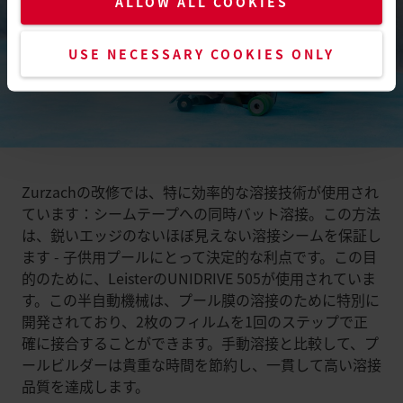
ALLOW ALL COOKIES
USE NECESSARY COOKIES ONLY
Zurzachの改修では、特に効率的な溶接技術が使用され
ています：シームテープへの同時バット溶接。この方法
は、鋭いエッジのないほぼ見えない溶接シームを保証し
ます - 子供用プールにとって決定的な利点です。この目
的のために、LeisterのUNIDRIVE 505が使用されていま
す。この半自動機械は、プール膜の溶接のために特別に
開発されており、2枚のフィルムを1回のステップで正
確に接合することができます。手動溶接と比較して、プ
ールビルダーは貴重な時間を節約し、一貫して高い溶接
品質を達成します。