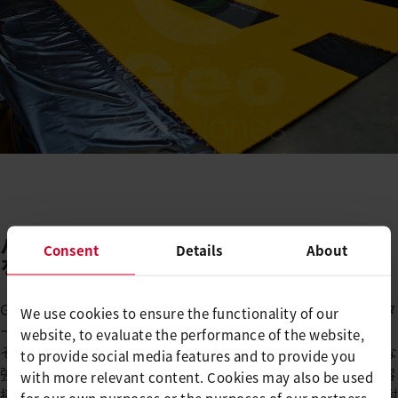
バリマットの活用：信頼性の高い結果
Consent
Details
About
を支える精度
Geosoluciones社の製造施設では、生産工程においてライスタ
We use cookies to ensure the functionality of our
ーの自動溶接機バリマットが中心的な役割を果たしています。
website, to evaluate the performance of the website,
その高い精度と安定した溶接性能により、各接合部の機械的な
to provide social media features and to provide you
強度と信頼性を確保できます。スピーディーな施工、均一な溶
with more relevant content. Cookies may also be used
接シーム、そして折り曲げや機械的ストレスに対する優れた耐
for our own purposes or the purposes of our partners