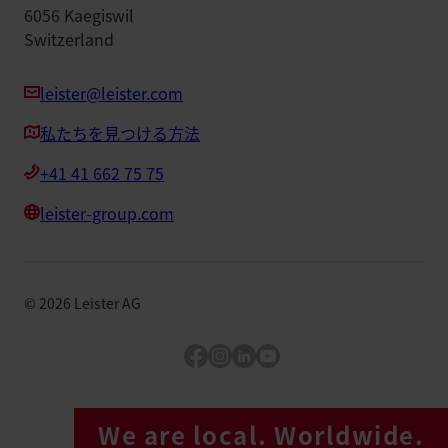
6056 Kaegiswil
Switzerland
leister@leister.com
私たちを見つける方法
+41 41 662 75 75
leister-group.com
©
2026
Leister AG
Facebook
Instagram
LinkedIn
YouTube
We are local. Worldwide.