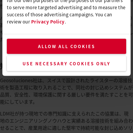
性は、厳しい製造基準を満たすうえで不可欠です。
to serve more targeted advertising and to measure the
success of those advertising campaigns. You can
バリマットにより、生産工程は効率化されるだけでなく、より
review our
Privacy Policy
.
高い信頼性も実現します。自動溶接は、作業者によりばらつき
やミスのリスクを最小限に抑え、生産工程全体を通じて安定し
たシーム品質の維持に貢献します。
ALLOW ALL COOKIES
ライスターのスイス品質と現地の専門
USE NECESSARY COOKIES ONLY
知識の融合
Geosoluciones社は、スイスで設計されたライスターの溶接技
術を製造工程に取り入れることで、同社の封じ込めシステムが
品質、安全性、環境保護に関する厳しい要件を満たすことを可
能にしています。
LDM社が持つ現地での専門知識に支えられたこの協業は、現
地のエンジニアリングノウハウと実績ある溶接技術を組み合わ
せることで、産業用途に適した堅牢で持続可能な封じ込めソリ