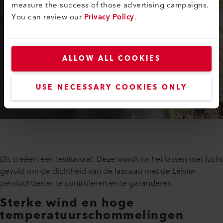
measure the success of those advertising campaigns.
You can review our
Privacy Policy
.
ALLOW ALL COOKIES
USE NECESSARY COOKIES ONLY
Dit creëert een testkanaal. Deze wordt na het lassen met lucht
gevuld om de dichtheid van de lasnaad met de Leister
persluchttester te controleren en te garanderen.
Sterke wind en hoge
temperatuurschommelingen