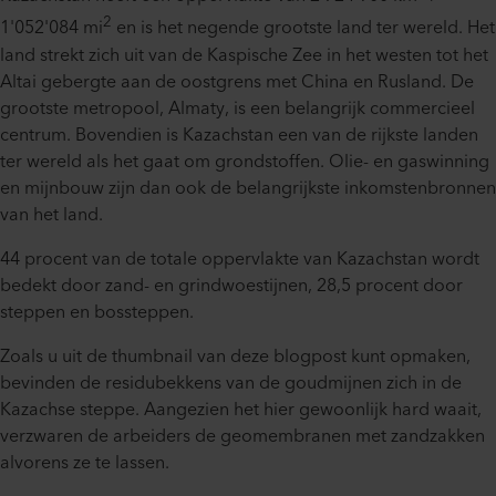
2
1'052'084 mi
en is het negende grootste land ter wereld. Het
land strekt zich uit van de Kaspische Zee in het westen tot het
Altai gebergte aan de oostgrens met China en Rusland. De
grootste metropool, Almaty, is een belangrijk commercieel
centrum. Bovendien is Kazachstan een van de rijkste landen
ter wereld als het gaat om grondstoffen. Olie- en gaswinning
en mijnbouw zijn dan ook de belangrijkste inkomstenbronnen
van het land.
44 procent van de totale oppervlakte van Kazachstan wordt
bedekt door zand- en grindwoestijnen, 28,5 procent door
steppen en bossteppen.
Zoals u uit de thumbnail van deze blogpost kunt opmaken,
bevinden de residubekkens van de goudmijnen zich in de
Kazachse steppe. Aangezien het hier gewoonlijk hard waait,
verzwaren de arbeiders de geomembranen met zandzakken
alvorens ze te lassen.