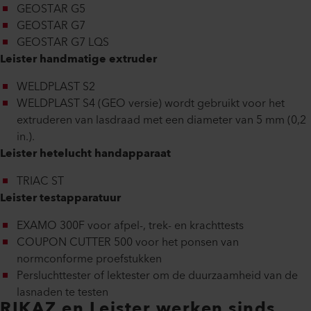
GEOSTAR G5
GEOSTAR G7
GEOSTAR G7 LQS
Leister handmatige extruder
WELDPLAST S2
WELDPLAST S4 (GEO versie) wordt gebruikt voor het
extruderen van lasdraad met een diameter van 5 mm (0,2
in.).
Leister hetelucht handapparaat
TRIAC ST
Leister testapparatuur
EXAMO 300F voor afpel-, trek- en krachttests
COUPON CUTTER 500 voor het ponsen van
normconforme proefstukken
Persluchttester of lektester om de duurzaamheid van de
lasnaden te testen
RIKAZ en Leister werken sinds