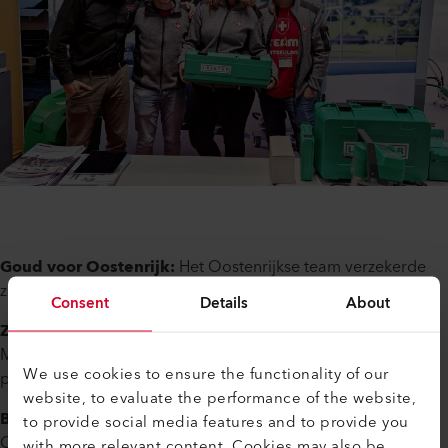
Goud voor Oostenrijk:
Het Oostenrijkse team verzekerde
zich van de eerste plaats.
Consent
Details
About
Zilver voor Zwitserland:
De Zwitserse deelnemers Michael
Murpf en Svenja Germann lieten veel indruk achter met hun
We use cookies to ensure the functionality of our
precisie en teamwork.
website, to evaluate the performance of the website,
Brons voor China:
Met zijn eerste podiumplaats toonde
to provide social media features and to provide you
China zijn vooruitgang, vooral in de verwerking van
with more relevant content. Cookies may also be