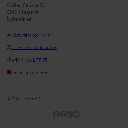
Galileo-Strasse 10
6056 Kaegiswil
Switzerland
leister@leister.com
Hoe u ons kunt vinden
+41 41 662 75 75
leister-group.com
©
2026
Leister AG
Facebook
Instagram
LinkedIn
YouTube