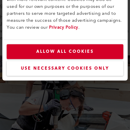
geomembranen.
used for our own purposes or the purposes of our
partners to serve more targeted advertising and to
Het Duitse team, vertegenwoordigd door Nina Weber en
measure the success of those advertising campaigns.
Jana Siedle, zette ook een sterke prestatie neer, terwijl de VS
You can review our
Privacy Policy
.
voor het eerst deelnamen aan de Wereldkampioenschappen
en waardevolle ervaring opdeden.
ALLOW ALL COOKIES
USE NECESSARY COOKIES ONLY