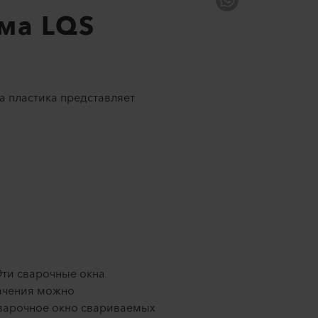
ема LQS
ка пластика представляет
Эти сварочные окна
начения можно
сварочное окно свариваемых