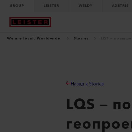
GROUP
LEISTER
WELDY
AXETRIS
We are local. Worldwide.
Stories
LQS — повыше
Назад к Stories
LQS — п
геопрое