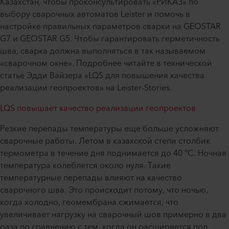
Казахстан, чтобы проконсультировать «РИКАЗ» по
выбору сварочных автоматов Leister и помочь в
настройке правильных параметров сварки на GEOSTAR
G7 и GEOSTAR G5. Чтобы гарантировать герметичность
шва, сварка должна выполняться в так называемом
«сварочном окне». Подробнее читайте в технической
статье Эдди Вайзера «LQS для повышения качества
реализации геопроектов» на Leister-Stories.
LQS повышает качество реализации геопроектов
Резкие перепады температуры еще больше усложняют
сварочные работы. Летом в казахской степи столбик
термометра в течение дня поднимается до 40 °С. Ночная
температура колеблется около нуля. Такие
температурные перепады влияют на качество
сварочного шва. Это происходит потому, что ночью,
когда холодно, геомембрана сжимается, что
увеличивает нагрузку на сварочный шов примерно в два
раза по сравнению с тем, когда он расширяется под