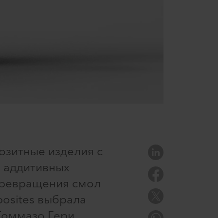
озитные изделия с
 аддитивных
 превращения смол
osites выбрала
 Томмазо Гери,