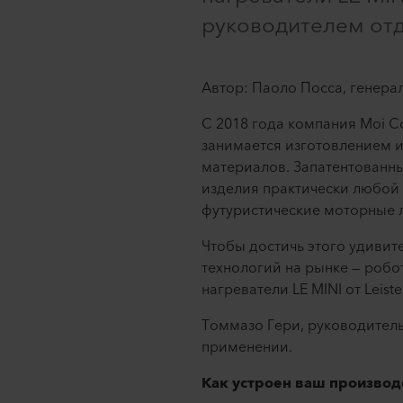
руководителем отд
Автор: Паоло Посса, генерал
С 2018 года компания Moi C
занимается изготовлением 
материалов. Запатентованн
изделия практически любой
футуристические моторные 
Чтобы достичь этого удивит
технологий на рынке — робо
нагреватели LE MINI от Leiste
Томмазо Гери, руководител
применении.
Как устроен ваш производ