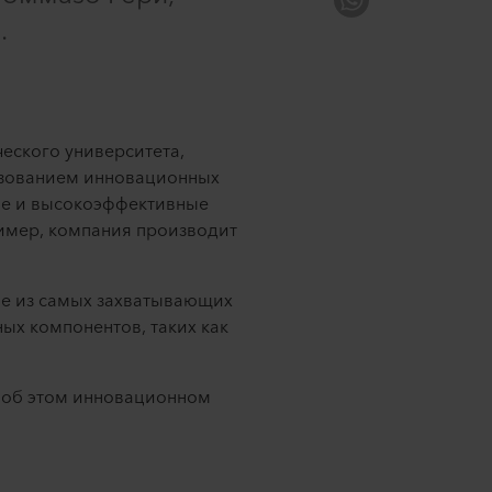
.
еского университета,
ьзованием инновационных
кие и высокоэффективные
имер, компания производит
ые из самых захватывающих
ых компонентов, таких как
т об этом инновационном