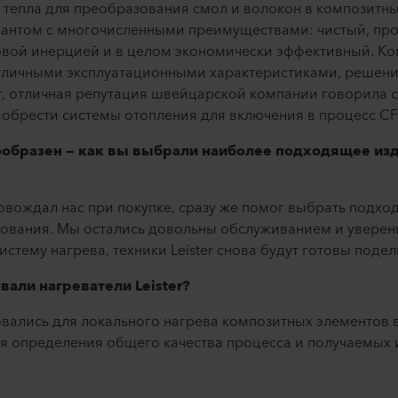
к тепла для преобразования смол и волокон в композитн
иантом с многочисленными преимуществами: чистый, про
овой инерцией и в целом экономически эффективный. Ко
тличными эксплуатационными характеристиками, решени
er, отличная репутация швейцарской компании говорила с
иобрести системы отопления для включения в процесс C
знообразен — как вы выбрали наиболее подходящее и
ровождал нас при покупке, сразу же помог выбрать подхо
рования. Мы остались довольны обслуживанием и уверены
стему нагрева, техники Leister снова будут готовы поде
вали нагреватели Leister?
зовались для локального нагрева композитных элементов 
я определения общего качества процесса и получаемых 