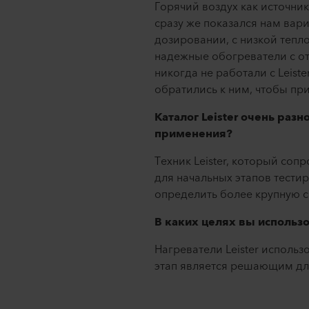
Горячий воздух как источни
сразу же показался нам вар
дозировании, с низкой тепл
надежные обогреватели с о
никогда не работали с Leist
обратились к ним, чтобы пр
Каталог Leister очень ра
применения?
Техник Leister, который соп
для начальных этапов тести
определить более крупную си
В каких целях вы использо
Нагреватели Leister исполь
этап является решающим дл