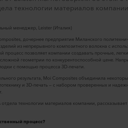
ела технологии материалов компании
ьный менеджер, Leister (Италия)
omposites, дочернее предприятие Миланского политехнич
изделий из непрерывного композитного волокна с испол
ый процесс позволяет компании создавать прочные, лег
 сложной геометрии по конкурентоспособной цене. Напр
лодки с помощью процесса 3D-печати.
ельного результата, Moi Composites объединила некотор
тотехнику и 3D-печать — с набором проверенных и надежн
r.
ь отдела технологии материалов компании, рассказывае
ственный процесс?