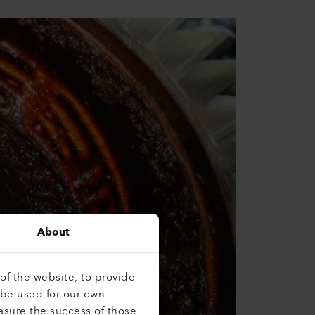
About
of the website, to provide
 be used for our own
asure the success of those