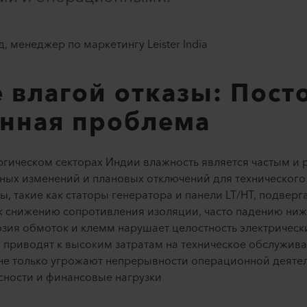
 менеджер по маркетингу Leister India
 влагой отказы: Пост
нная проблема
ргическом секторах Индии влажность является частым и
нных изменений и плановых отключений для техническог
ы, такие как статоры генератора и панели LT/HT, подвер
к снижению сопротивления изоляции, часто падению ниж
зия обмоток и клемм нарушает целостность электрически
 приводят к высоким затратам на техническое обслужив
не только угрожают непрерывности операционной деятел
сности и финансовые нагрузки