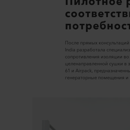
Пилотное 
соответст
потребнос
После прямых консультаций 
India разработала специал
сопротивления изоляции во 
целенаправленной сушки в з
61 и Airpack, предназначен
генераторные помещения и 