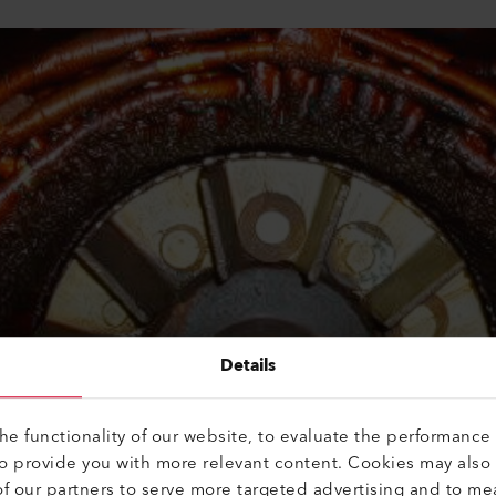
Details
e functionality of our website, to evaluate the performance 
to provide you with more relevant content. Cookies may also
f our partners to serve more targeted advertising and to me