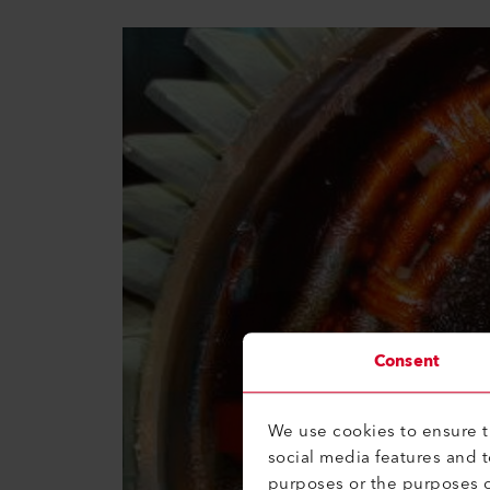
Consent
We use cookies to ensure th
social media features and 
purposes or the purposes o