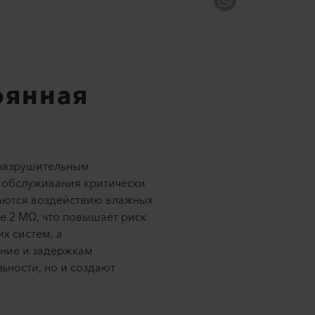
оянная
 разрушительным
о обслуживания критически
гаются воздействию влажных
е 2 MΩ, что повышает риск
х систем, а
ание и задержкам
ьности, но и создают