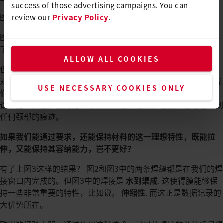
success of those advertising campaigns. You can
图片2: 在焊缝外显示出干净的断口的样品。
review our
Privacy Policy
.
图3: 本次抽查也通过了标准要求。但我们也看到，这层膜保留
了拉伸的能力，没有破裂。
ALLOW ALL COOKIES
但我们在测试时，对焊接样品进行剥离试验（2片焊接在一起）
对拉力计进行测试。我们还能经常看到如图3那样的缩颈吗？ 我
USE NECESSARY COOKIES ONLY
们常见和较多看到的是焊缝外的干净断口，如上图2。从技术上
讲，这个焊接样品通过了我们所知道的要求，但我们已经看不到
任何颈部的痕迹。
如果我们能通过要求，还能保持材料的这一理想特性，既能拉
伸，又能保持其容纳能力，岂不更好？
有了上图3这样的结果？ 图2和图3中的两条焊缝都是在我们的焊
接窗口内完成的。但图3中的焊接是
水到渠成
. 这使得膜能够保
持一些非常重要的特性，比如说。
伸缩性
. 而这正是数据记录的
大优势所在。