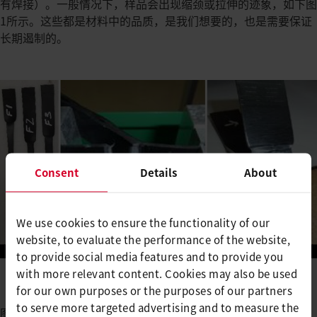
有焊接）。一般情况下，样品会出现缩颈或拉伸的迹象，如下图
1所示。这些都是材料中的品质，是我们想要的，也是需要保证
长期遏制的。
Consent
Details
About
We use cookies to ensure the functionality of our
website, to evaluate the performance of the website,
to provide social media features and to provide you
with more relevant content. Cookies may also be used
for our own purposes or the purposes of our partners
to serve more targeted advertising and to measure the
图片1: 有缩颈或拉伸迹象的样品。