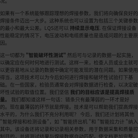
况。
如果有一个系统能够跟踪理想的焊接参数，我们将向确保良好的
焊接条件迈出一大步。这种系统也可以设置为包括三个关键参数
的最小和最大公差。LQS还可以
持续显示电压
. 在保证焊接设备
性能稳定的情况下，电压波动和电缆质量也是造成问题的主要原
因。
这一切都为
"智能破坏性测试"
然后可与记录的数据一起实施，
以确定应在何时何地进行测试。这样一来，检查人员或业主就可
以更容易地从记录的数据中确定可能发现的潜在问题。如果使用
得当，这项技术可以为今后如何进行焊接和破坏性试验打下基
础。在一些国家，检验员通常会对焊接数据进行检查，以决定破
坏性试验的取值位置。我们坚信
我们的目标应该是提高焊接质
量。
我们都知道这样一句话：链条只有最薄弱的一环才是好
的。现在最薄弱的环节就是焊接。技术是可以帮助我们提高焊接
水平的，为什么我们不充分利用呢？ 今后，我们还计划将其他
"智能焊接和检测设备"，如 "智能挤出机 "和 "智能拉力计 "纳入
其中。该设备还将记录和记录相关参数，用于数据采集和质量控
制目的，并将测试结果与焊接数据自动匹配，使文档更加完整。