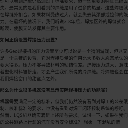
你可以看到焊缝仍然通过了标准要求，但一些重要的特征已经丢
失。最常见的是我们看到的焊缝是用了过多的热量。这些焊缝就
在焊缝外扣合。如果材料受热过大，就会失去其颈部或拉伸的能
力。在最坏的情况下，我们听说3-8年后，焊接区外的焊缝就会
断裂，使膜无法发挥其主要作用。
如何正确设置焊接压力设置？
许多Geo焊接机的压力设置至少可以说是一个猜测游戏，但这又
是一个关键的设置，它对焊接质量的作用比大多数人愿意承认的
要大得多。压力不够导致材料的粘结性差。焊接压力过大，意味
着塑化材料被挤走，才会产生我们所说的冷焊缝。冷焊缝也会在
我们焊接窗口的甜蜜点之外。
那么为什么很多机器没有显示实际焊接压力的功能呢？
机器需要满足一定的标准，但我们仍然没有看到对焊工的公差限
制、校准标准的要求，也没有看到对焊工闭环控制系统的呼吁。
然而，LQS机器确实满足上述所有要求。试想一下，如果在我们
的公共道路上行驶的汽车没有安全标准？ 想象一下混乱的情