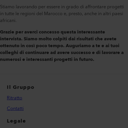
Stiamo lavorando per essere in grado di affrontare progetti
in tutte le regioni del Marocco e, presto, anche in altri paesi
africani.
Grazie per averci concesso questa interessante
intervista. Siamo molto colpiti dai risultati che avete
ottenuto in così poco tempo. Auguriamo a te e ai tuoi
colleghi di continuare ad avere successo e di lavorare a
numerosi e interessanti progetti in futuro.
Il Gruppo
Ritratto
Contatti
Legale