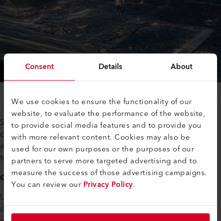
Consent
Details
About
We use cookies to ensure the functionality of our
website, to evaluate the performance of the website,
Siamo in tre: io sono il CEO e mi occupo di tutti gli aspetti
to provide social media features and to provide you
commerciali e finanziari, mentre i miei soci lavorano insieme
with more relevant content. Cookies may also be
a me nei cantieri. Se necessario, assumiamo dipendenti a
used for our own purposes or the purposes of our
tempo determinato per progetti più grandi.
partners to serve more targeted advertising and to
measure the success of those advertising campaigns.
Che macchine utilizzate per saldare le geomembrane?
You can review our
Privacy Policy
.
Usiamo esclusivamente saldatrici e utensili Leister. Fin
dall’inizio ci siamo dotati di una linea completa di saldatrici,