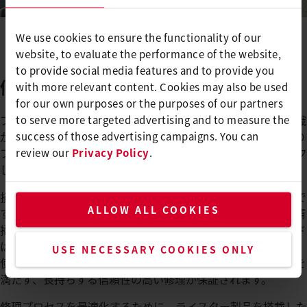
We use cookies to ensure the functionality of our
website, to evaluate the performance of the website,
to provide social media features and to provide you
個々の形状を効果的に溶接
with more relevant content. Cookies may also be used
for our own purposes or the purposes of our partners
プラスチックパレットの修理には、特別な専門知識と専門知識
to serve more targeted advertising and to measure the
が必要です。このプロセス自体は正確で効率的であり、実際の
success of those advertising campaigns. You can
プロセスが始まる前に各パレットの修理性を注意深くチェック
review our
Privacy Policy
.
します。
損傷の種類と範囲に応じて、プロセスには異なる方法が必要で
ALLOW ALL COOKIES
す。破損したランナーなどの損傷した部品は、まず徹底的に清
掃します。より小さな形状の場合、ライスターのペンウェルド
は固定に使用され、より大きな損傷はフュージョン1押出機を
USE NECESSARY COOKIES ONLY
使用して溶接されます。どちらの方法でも、最高の品質基準を
満たす、長持ちする信頼性の高い修理が保証されます。
修理プロセスを最適化するために、ライスター製品を搭載した