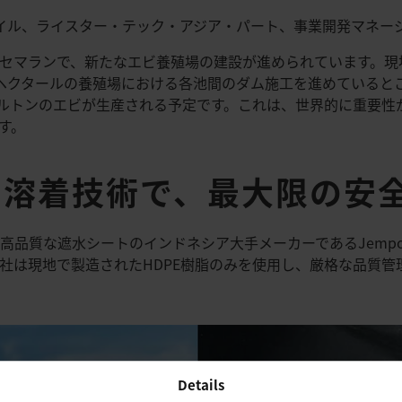
ザイル、ライスター・テック・アジア・パート、事業開発マネージ
セマランで、新たなエビ養殖場の建設が進められています。現
ヘクタールの養殖場における各池間のダム施工を進めていると
トルトンのエビが生産される予定です。これは、世界的に重要性
す。
い溶着技術で、最大限の安
品質な遮水シートのインドネシア大手メーカーであるJempol製
社は現地で製造されたHDPE樹脂のみを使用し、厳格な品質管
Details