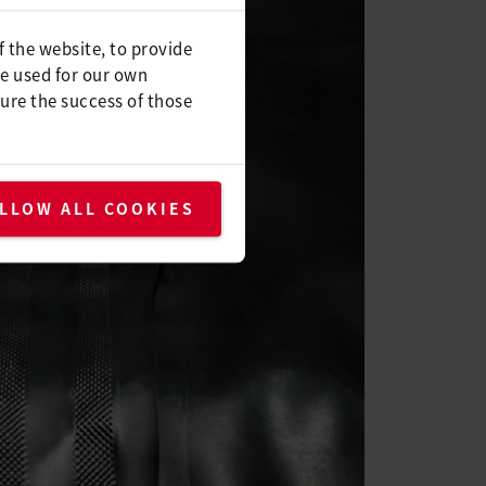
f the website, to provide
be used for our own
ure the success of those
LLOW ALL COOKIES