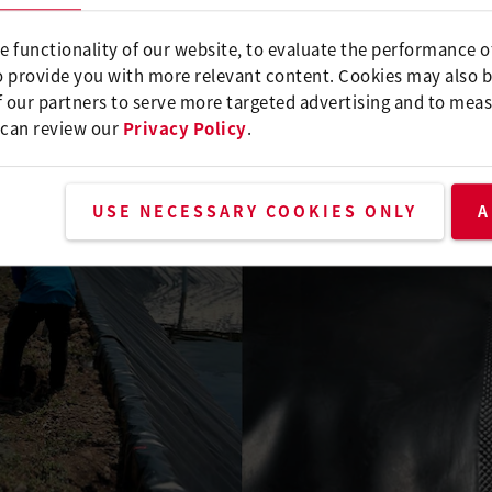
e functionality of our website, to evaluate the performance o
o provide you with more relevant content. Cookies may also 
 our partners to serve more targeted advertising and to meas
 can review our
Privacy Policy
.
USE NECESSARY COOKIES ONLY
A