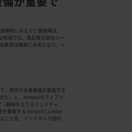
設備が重要で
シアの遠隔地にあるエビ養殖場は、
な地域では、高品質な遮水シー
溶着部は確実に水密となり、ト
て、現代の水産養殖が直面する
だ」と、Jempolのフェブリ
プ（親指を立てるジェスチャ
するJempolとLeister
することを、インドネシア国内