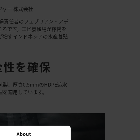
ャー 株式会社
場責任者のフェブリアン・アデ
ころです。エビ養殖場が稼働を
が増すインドネシアの水産養殖
全性を確保
、厚さ0.5mmのHDPE遮水
理を適用しています。
About