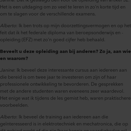
Janine
: Dat ik geslaagd ben voor de opleiding van artikel 32.
Het is een uitdaging om zo veel te leren in zo'n korte tijd en
om te slagen voor de verschillende examens.
Alberto
: Ik ben trots op mijn doorzettingsvermogen en op het
feit dat ik het federale diploma van beroepsonderwijs en -
opleiding (EFZ) met zo'n goed cijfer heb behaald.
Beveelt u deze opleiding aan bij anderen? Zo ja, aan wie
en waarom?
Janine
: Ik beveel deze interessante cursus aan iedereen aan
die bereid is om twee jaar te investeren om zijn of haar
professionele ontwikkeling te bevorderen. De gesprekken
met de andere studenten waren eveneens zeer waardevol.
Het enige wat ik tijdens de les gemist heb, waren praktischere
voorbeelden.
Alberto
: Ik beveel de training aan iedereen aan die
geïnteresseerd is in elektrotechniek en mechatronica, die op