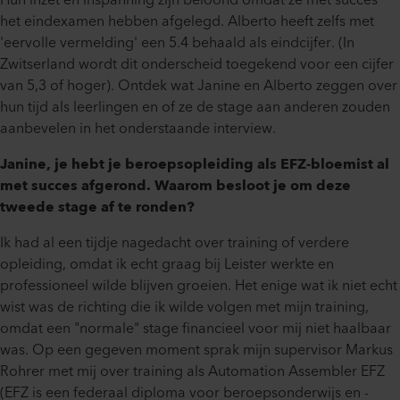
Hun inzet en inspanning zijn beloond omdat ze met succes
het eindexamen hebben afgelegd. Alberto heeft zelfs met
'eervolle vermelding' een 5.4 behaald als eindcijfer. (In
Zwitserland wordt dit onderscheid toegekend voor een cijfer
van 5,3 of hoger). Ontdek wat Janine en Alberto zeggen over
hun tijd als leerlingen en of ze de stage aan anderen zouden
aanbevelen in het onderstaande interview.
Janine, je hebt je beroepsopleiding als EFZ-bloemist al
met succes afgerond. Waarom besloot je om deze
tweede stage af te ronden?
Ik had al een tijdje nagedacht over training of verdere
opleiding, omdat ik echt graag bij Leister werkte en
professioneel wilde blijven groeien. Het enige wat ik niet echt
wist was de richting die ik wilde volgen met mijn training,
omdat een "normale" stage financieel voor mij niet haalbaar
was. Op een gegeven moment sprak mijn supervisor Markus
Rohrer met mij over training als Automation Assembler EFZ
(EFZ is een federaal diploma voor beroepsonderwijs en -