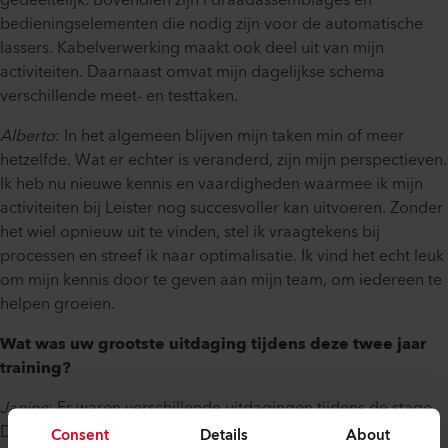
gedeeltelijk. Bovendien zijn I draadassemblages en
bedieningselementen die nodig zijn voor de automatische
lassers. Kabelverwerking maakt ook deel uit van mijn
activiteiten. Daarnaast omvat mijn dagelijkse schema
verschillende meet- en testtaken.
Alberto
: In het algemeen blijven mijn taken min of meer
hetzelfde. Wat er echter is veranderd, zijn mijn perspectieven.
Ik heb nu nieuwe kennis en vaardigheden waarmee ik mijn
activiteiten bij Leister nog succesvoller kan uitvoeren. Zonder
het wiel opnieuw uit te vinden, stel ik vraagtekens bij
processen en streef ik naar optimalisatie. Ik vind het echt leuk
om mijn kennis door te geven aan mijn team, om iedereen te
helpen groeien.
Wat was uw grootste uitdaging tijdens deze twee jaar
training?
Janine
: Er waren verschillende uitdagingen tijdens de stage.
De eerste keer ging terug naar school en leerde opnieuw na
Consent
Details
About