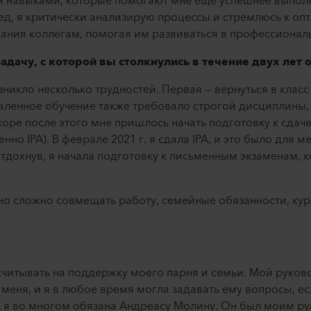
навыками, которые помогают мне еще успешнее выполнят
ед, я критически анализирую процессы и стремлюсь к оп
нания коллегам, помогая им развиваться в профессионал
дачу, с которой вы столкнулись в течение двух лет 
зникло несколько трудностей. Первая — вернуться в класс 
аленное обучение также требовало строгой дисциплины,
скоре после этого мне пришлось начать подготовку к сда
нно IPA). В феврале 2021 г. я сдала IPA, и это было для 
тдохнув, я начала подготовку к письменным экзаменам, 
но сложно совмещать работу, семейные обязанности, ку
ссчитывать на поддержку моего парня и семьи. Мой руков
меня, и я в любое время могла задавать ему вопросы, е
A я во многом обязана Андреасу Молину. Он был моим р