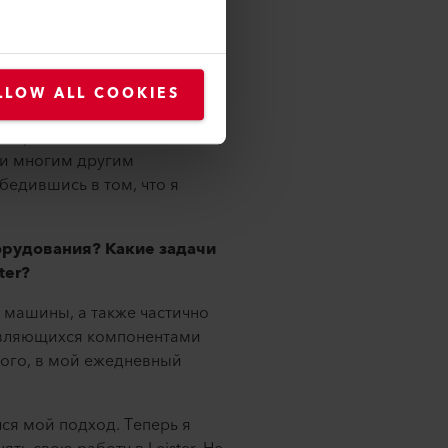
одителем — Питером
только началом. Питер
говора я взял время на
уже думал о том, не будет
LLOW ALL COOKIES
 осознали, что я не должен
я Карлы, моей жены, это
м и многим другим
бедившись в том, что я
орудования? Какие задачи
ter?
 машины, а также частично
 являющихся компонентами
того, в мой ежедневный
ся мой подход. Теперь я