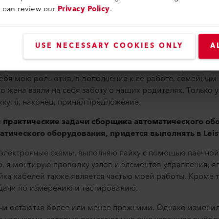
меня состоялся предварительный разговор с моим руков
u can review our
Privacy Policy
.
 он озвучил предложение по обучению. Эта беседа была 
от курс и поделился ценными советами. После этого раз
ает, и у нас два ребенка школьного возраста. Так что я 
USE NECESSARY COOKIES ONLY
A
еня. Затем мы обсудили этот вопрос в семье. Все быстро
 при каких обстоятельствах, а семья меня поддержит. Дл
 себя мою роль отца, в дополнение к ее работе, семейны
о жена взяли на себя заботу о наших родителях. Только у
ку, я, наконец, принял предложение.
 практические задачи сборщика автоматического об
атического оборудования, придется выполнять в Leis
аю электронные схемы, выполняю пайку с помощью паечной
о, я монтирую проводку узлов и элементов управления,
йка кабелей также является частью моей работы. Кроме 
дачи по измерению и тестированию.
ачи остаются более или менее прежними. Однако изменил