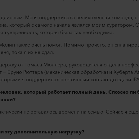
т длинным. Меня поддерживала великолепная команда, н
на, который с самого начала являлся моим куратором. 
ял уверенность, которая была так необходима.
олин также очень помог. Помимо прочего, он спланиров
я, пока я их не сдал.
ддержку от Томаса Мюллера, руководителя отдела профе
ег — Бруно Рюттера (механическая обработка) и Хуберта 
которыми я поддерживал постоянный контакт до сдачи IPA
человек, который работает полный день. Сложно ли 
овкой?
рактически не оставалось времени на семью. Сейчас я ещ
.
и эту дополнительную нагрузку?