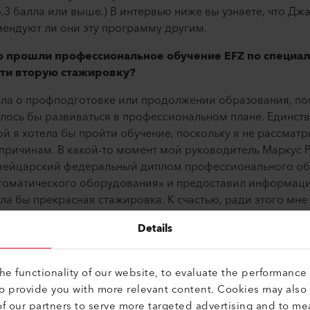
5,3 балла или выше.) В интервью ниже вы узнаете, что Дж
ендуют ли они эту программу другим.
 прошли профессиональное обучение EFZ по специал
ти вторую стажировку?
ла о профподготовке или продолжении образования, пос
отелось бы развиваться в профессиональном плане. Единств
ой я хотела бы пройти обучение, поскольку я не рассмат
ричинам. В какой-то момент мой руководитель Маркус Р
вейцарский федеральный диплом профессионального об
томатического оборудования» и предоставил информаци
ыла бы прекрасная стажировка. К счастью, ради этого мн
я живу неподалеку от Обвальденского центра профподго
Details
лностью меня устраивало. Кроме того, я нашла двухлетни
ребностям.
e functionality of our website, to evaluate the performance 
грамма EFZ, которую вы успешно закончили. Было ли 
to provide you with more relevant content. Cookies may also
?
f our partners to serve more targeted advertising and to me