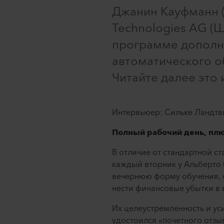
Джанин Кауфманн (39
Technologies AG (
программе дополни
автоматического о
Читайте далее это 
Интервьюер: Сильке Ландтв
Полный рабочий день, плю
В отличие от стандартной с
каждый вторник у Альберто
вечернюю форму обучения, с
нести финансовые убытки в 
Их целеустремленность и ус
удостоился «почетного отзыв