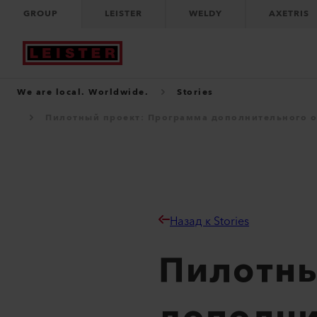
GROUP
LEISTER
WELDY
AXETRIS
We are local. Worldwide.
Stories
Пилотный проект: Программа дополнительного о
Назад к Stories
Пилотны