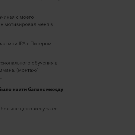
ачиная с моего
Он мотивировал меня в
ал мои IPA с Питером
ссионального обучения в
Аммана, (монтаж/
.
было найти баланс между
е больше ценю жену за ее