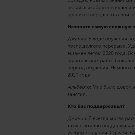
обладаю новыми знаниями и 
пытаясь изобретать велосип
нравится передавать свои з
Назовите самую сложную за
Джанин
: В ходе обучения во
после долгого перерыва. Уд
экзамен летом 2020 года. В
практических работ (сокраще
период обучения. Немного о
2021 года.
Альберто
: Мне было доволь
занятия.
Кто Вас поддерживал?
Джанин
: Я всегда могла ра
также активно поддерживал 
учебные задания. Сдачей IP