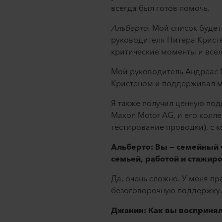
всегда был готов помочь.
Альберто
: Мой список буде
руководителя Питера Кристе
критические моменты и всел
Мой руководитель Андреас М
Кристеном и поддерживал мен
Я также получил ценную по
Maxon Motor AG, и его колл
тестирование проводки), с 
Альберто: Вы — семейный 
семьей, работой и стажир
Да, очень сложно. У меня п
безоговорочную поддержку
Джанин: Как вы воспринял