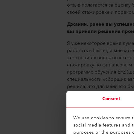
отзыв полагается за оценку 
своей стажировке и пореком
Джанин, ранее вы успешно
вы приняли решение прой
Я уже некоторое время дума
работать в Leister, и мне х
это специальность, по котор
стажировку по финансовым п
программе обучения EFZ (ш
специальности «сборщик ав
решила, что для меня это б
неполный рабочий день, и 
Consent
квалификации (BWZ), что по
соответствующий моим пот
We use cookies to ensure th
Альберто, это первая про
social media features and 
дополнительное обучение
purposes or the purposes o