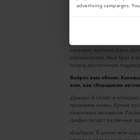
Нет, это было непросто. У 
advertising campaigns. Yo
Кристеном, в ходе которого
мотивировал меня пройти эт
размышление. Моя жена работ
ли это слишком сложно для м
упускать эту возможность ни
означало частично взять на
обязанностям. Мой брат и ег
получу достаточную поддерж
Вопрос вам обоим: Каковы
вам, как сборщикам автом
Джанин
: В Leister я собир
проверяю схемы. Кроме тог
сварочных автоматов. Распа
график входят различные за
Альберто
: В целом мои зад