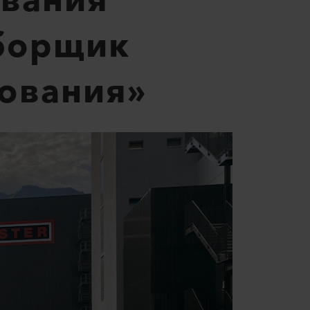
ования
сборщик
ования»