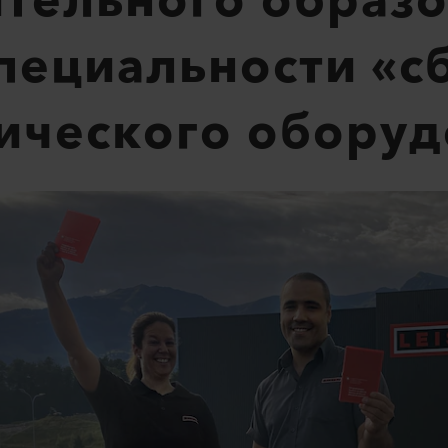
тельного образ
специальности «
ического оборуд