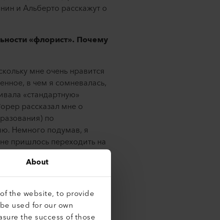
анин и Альберто расскажут о
ьности «флорист». Почему
кольку мне очень нравится
енное, в чем я сомневалась,
ривала «стандартную»
орер рассказал мне о
разования) по
ю. Немного подумав, я
е не пришлось переходить на
товки и повышения
About
й курс обучения, идеально
of the website, to provide
вам легко решиться на
 be used for our own
asure the success of those