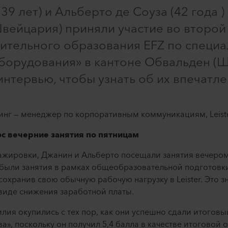
 лет) и Альберто де Сoуза (42 года ) и
Швейцария) приняли участие во второй
тельного образования EFZ по специа
борудования» в кантоне Обвальден (Ш
интервью, чтобы узнать об их впечатле
инг — менеджер по корпоративным коммуникациям, Leist
с вечерние занятия по пятницам
тажировки, Джанин и Альберто посещали занятия вечером
 были занятия в рамках общеобразовательной подготовк
охранив свою обычную рабочую нагрузку в Leister. Это зн
виде снижения заработной платы.
илия окупились с тех пор, как они успешно сдали итоговы
а», поскольку он получил 5,4 балла в качестве итоговой