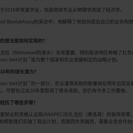
于2019年恢复学业，但是他将专业从物理学改成了经济学。
hid Benlakhouy的采访中，他解释了他如何提出自己的业
统的想法是如何实现的？
戈拉（Mohamed的家乡）非常重要。特别是该地区种植了红
roc Vert计划 "是为整个国家和农业发展制定的战略计划。
10年的增长潜力？
aroc Vert计划 "的一部分，农业灌溉系统的数量将在明年出
巨大。尽管在过去20年里取得了很多成就，但仍有许多工作要做。
时经历了哪些步骤？
就业和资格认证局(ANAPEC)在扎戈拉（摩洛哥）的指导政策，
C机构帮助我们实施了商业计划，而我则负责融资，募集业务合作