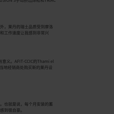
ON 3手动挤出焊枪和TRIAC
此外，莱丹的瑞士品质受到摩洛
能和工作速度让我感到非常兴
FIT-CCIC的Thami el
哥当地经销商处购买新的莱丹设
水池。也就是说，每个月安装的蓄
我感到很自豪。