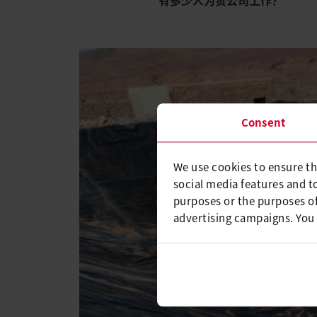
Consent
We use cookies to ensure th
social media features and t
purposes or the purposes of
advertising campaigns. You