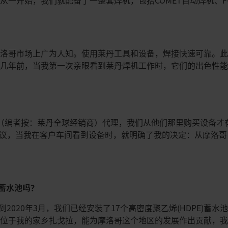
一开始，我们就配备了一整套焊机，包括COMET自动焊机、FUSI
摩洛哥市场上广为人知。使用莱丹工具和设备，焊接快速可靠。
。几年前，当我第一次亲眼看到莱丹焊机工作时，它们的出色性
C（编者按：莱丹全球经销商）代理，我们从他们那里购买设备才有意义。A
好的建议，当我在客户车间看到设备时，就明确了我的决定：从摩洛
E蓄水池吗？
到2020年3月，我们已经安装了17个高密度聚乙烯(HDPE)蓄
多位于我的家乡扎戈拉，能为摩洛哥这个地区的发展作出贡献，