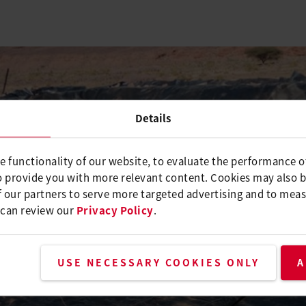
Details
e functionality of our website, to evaluate the performance o
o provide you with more relevant content. Cookies may also 
 our partners to serve more targeted advertising and to meas
 can review our
Privacy Policy
.
USE NECESSARY COOKIES ONLY
A