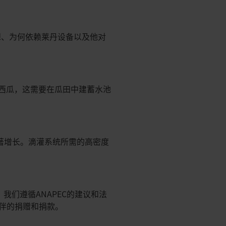
务构想、为何依赖莱丹设备以及他对
色西瓜，这需要在瓜田中建蓄水池
现显著增长。滴灌系统所需的高密度
我们遵循ANAPEC的建议和法
伙伴的捐赠和捐款。