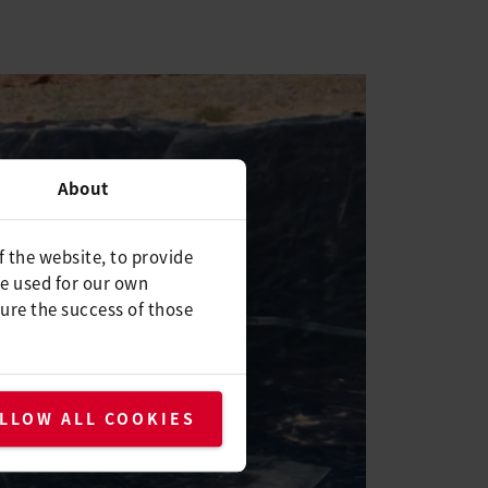
About
f the website, to provide
be used for our own
ure the success of those
LLOW ALL COOKIES