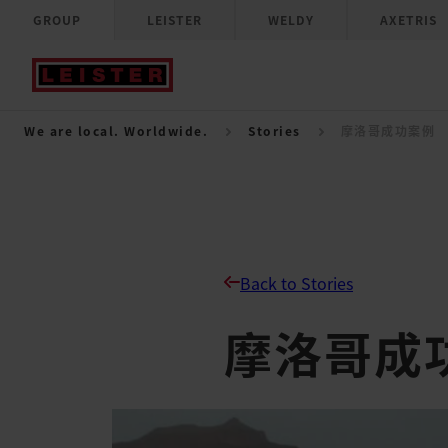
GROUP
LEISTER
WELDY
AXETRIS
We are local. Worldwide.
Stories
摩洛哥成功案例
Back to Stories
摩洛哥成