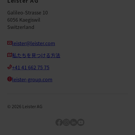
Leister AG
Galileo-Strasse 10
6056 Kaegiswil
Switzerland
leister@leister.com
私たちを見つける方法
+41 41 662 75 75
leister-group.com
©
2026
Leister AG
Facebook
Instagram
LinkedIn
YouTube