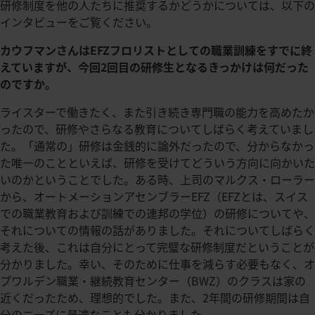
研修制度を他の人たちに推奨するかどうかについては、以下の
インタビューをご覧ください。
カウフマンさんはEFZフロリストとしての職業訓練をすでに終
えていますが、今回2回目の研修生となるきっかけは何だった
のですか。
ライスターで働きたく、また引き続き専門職の能力を高めたか
ったので、研修やさらなる教育についてしばらく考えていまし
た。「通常の」研修は金銭的に論外だったので、分からなかっ
た唯一のことといえば、研修を受けてどういう方向に向かいた
いのかということでした。ある時、上司のマルクス・ローラー
から、オートメーションアセンブラーEFZ（EFZとは、スイス
での職業教育および訓練での連邦の学位）の研修についてや、
それについての情報の話がありました。それについてしばらく
考えた後、これは自分にとって完璧な研修制度だということが
分かりました。幸い、そのために仕事を減らす必要もなく、オ
プワルデン職業・継続教育センター（BWZ）のクラスは家の
近くだったため、理想的でした。また、2年間の研修期間は自
分のニーズに最適なことも分かりました。