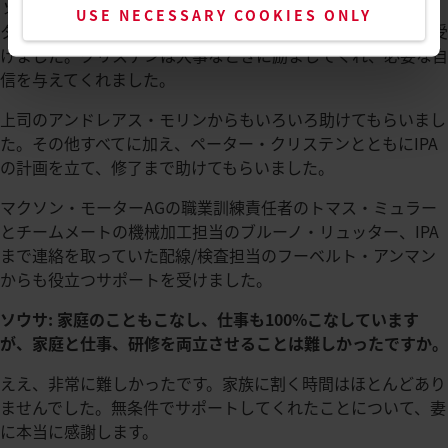
ソウサ
: たくさんいます。最初から指導してくれた上司のペー
USE NECESSARY COOKIES ONLY
ター・クリステンを筆頭に、すばらしいチームのサポートを受
けました。クリステンは大事なときに励ましてくれ、必要な自
信を与えてくれました。
上司のアンドレアス・モリンからもいろいろ助けてもらいまし
た。その他すべてに加え、ペーター・クリステンとともにIPA
の計画を立て、修了まで助けてもらいました。
マクソン・モーターAGの職業訓練責任者のトマス・ミュラー
とチームメートの機械加工担当のブルーノ・リュッター、IPA
まで連絡を取っていた配線/検査担当のフーベルト・アンマン
からも役立つサポートを受けました。
ソウサ: 家庭のこともこなし、仕事も100%こなしています
が、家庭と仕事、研修を両立させることは難しかったですか。
ええ、非常に難しかったです。家族に割く時間はほとんどあり
ませんでした。無条件でサポートしてくれたことについて、妻
に本当に感謝します。