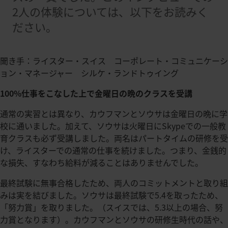
2人の体験については、以下をお読みく
ださい。
聞き手：ライスター・スイス コーポレート・コミュニケーシ
ョン・マネージャー シルケ・ランドトゥイング
100%仕事をこなした上で金曜日の晩のクラスを受講
通常の実習とは異なり、カウフマンとソウサは金曜日の晩に学
校に通いました。加えて、ソウサは火曜日にSkypeでの一般教
育クラスも必ず受講しました。両名はパートタイムの研修を受
け、ライスターでの通常の仕事を続けました。つまり、金銭的
な損失、すなわち給料が減ることはありませんでした。
最終試験に無事合格したため、両人のコミットメントと取り組
みは実を結びました。ソウサは最終試験で5.4を取ったため、
「努力賞」を取りました。（スイスでは、5.3以上の場合、努
力賞となります）。カウフマンとソウサの研修生時代の話や、