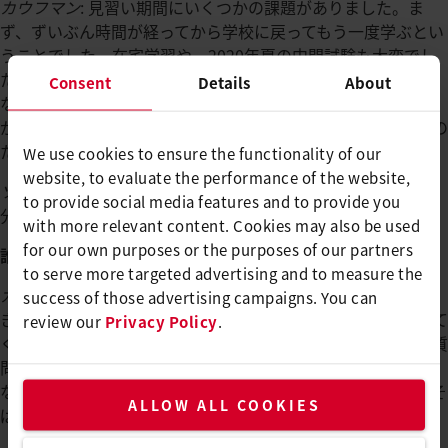
カウフマン
: 見習い期間にいくつかの課題がありました。ま
ず、ずいぶん時間が経ってから学校に戻ってもう一度学ぶとい
うことでした。在宅学習や、2020年夏の中間試験も大変でし
た。その直後に、個別の実践レポート（IPA）の作成を開始し
Consent
Details
About
なければなりませんでした。IPAを2021年2月に作成しました
が、研修期間で最大の難事でした。短い休みの後、筆記試験の
ための勉強を始め、2021年6月に試験を受けました。
We use cookies to ensure the functionality of our
website, to evaluate the performance of the website,
ソウサ
: 仕事と家庭、学校、多くの学習を調整することが、自
to provide social media features and to provide you
分にとっては一大事でした。
with more relevant content. Cookies may also be used
for our own purposes or the purposes of our partners
誰がその点をサポートしてくれましたか。
to serve more targeted advertising and to measure the
カウフマン
: いつもボーイフレンドと家族のサポートを期待で
success of those advertising campaigns. You can
きました。上司のマルクス・ローラーも多くのサポートをして
review our
Privacy Policy
.
くれ、学校での課題でよく分からないことがあるといつでも質
問できました。IPAについては、アンドレアス・モリンが大き
な助けとなりました。モリンは自分の担当の上司で、いつもそ
ALLOW ALL COOKIES
ばにいてくれました。